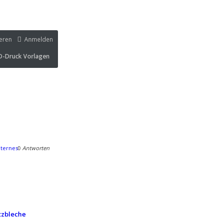
ieren
Anmelden
Druck Vorlagen
D-Druck Vorlagen
ternes
0
Antworten
tzbleche