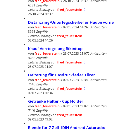
von
fred_feuerstein
» 26.10.2024 18:37
0
Antworten
6031
Zugriffe
Letzter Beitrag
von
fred_feuerstein
26.10.2024 18:37
Distanzring/Unterlegscheibe für Haube vorne
von
fred_feuerstein
» 02.05.2024 14:26
0
Antworten
3995
Zugriffe
Letzter Beitrag
von
fred_feuerstein
02.05.2024 14:26
Knauf Verriegelung Bikinitop
von
fred_feuerstein
» 23.07.2023 21:07
0
Antworten
8286
Zugriffe
Letzter Beitrag
von
fred_feuerstein
23.07.2023 21:07
Halterung für Gasdruckfeder Türen
von
fred_feuerstein
» 07.07.2023 10:34
0
Antworten
7146
Zugriffe
Letzter Beitrag
von
fred_feuerstein
07.07.2023 10:34
Getränke Halter - Cup Holder
von
fred_feuerstein
» 09.05.2023 19:02
0
Antworten
7140
Zugriffe
Letzter Beitrag
von
fred_feuerstein
09.05.2023 19:02
Blende für 7 Zoll 1DIN Android Autoradio