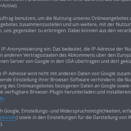
s=Active).
Auftrag benutzen, um die Nutzung unseres Onlineangebotes 
eangebotes zusammenzustellen und um weitere, mit der Nutzu
n, uns gegenüber zu erbringen. Dabei können aus den verar
er IP-Anonymisierung ein. Das bedeutet, die IP-Adresse der N
 in anderen Vertragsstaaten des Abkommens über den Europä
einen Server von Google in den USA übertragen und dort gekü
e IP-Adresse wird nicht mit anderen Daten von Google zusa
ende Einstellung ihrer Browser-Software verhindern; die Nu
zung des Onlineangebotes bezogenen Daten an Google sowie d
nk verfügbare Browser-Plugin herunterladen und installieren
de
.
 Google, Einstellungs- und Widerspruchsmöglichkeiten, erfa
gies/ads
) sowie in den Einstellungen für die Darstellung vo
d
).