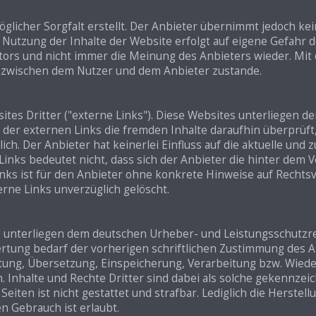
licher Sorgfalt erstellt. Der Anbieter übernimmt jedoch kein
Die Nutzung der Inhalte der Website erfolgt auf eigene Gefah
tors und nicht immer die Meinung des Anbieters wieder. Mit
s zwischen dem Nutzer und dem Anbieter zustande.
es Dritter ("externe Links"). Diese Websites unterliegen der
 der externen Links die fremden Inhalte daraufhin überprüf
ch. Der Anbieter hat keinerlei Einfluss auf die aktuelle und 
inks bedeutet nicht, dass sich der Anbieter die hinter dem V
inks ist für den Anbieter ohne konkrete Hinweise auf Rechts
rne Links unverzüglich gelöscht.
lte unterliegen dem deutschen Urheber- und Leistungsschutz
rtung bedarf der vorherigen schriftlichen Zustimmung des A
beitung, Übersetzung, Einspeicherung, Verarbeitung bzw. Wie
nhalte und Rechte Dritter sind dabei als solche gekennzeich
eiten ist nicht gestattet und strafbar. Lediglich die Herste
n Gebrauch ist erlaubt.