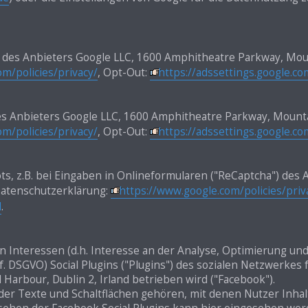
” des Anbieters Google LLC, 1600 Amphitheatre Parkway, Moun
m/policies/privacy/
, Opt-Out:
https://adssettings.google.c
des Anbieters Google LLC, 1600 Amphitheatre Parkway, Mounta
m/policies/privacy/
, Opt-Out:
https://adssettings.google.c
ts, z.B. bei Eingaben in Onlineformularen ("ReCaptcha") des
Datenschutzerklärung:
https://www.google.com/policies/priv
d
.
 Interessen (d.h. Interesse an der Analyse, Optimierung und
. f. DSGVO) Social Plugins ("Plugins") des sozialen Netzwerke
 Harbour, Dublin 2, Irland betrieben wird ("Facebook").
 oder Texte und Schaltflächen gehören, mit denen Nutzer Inh