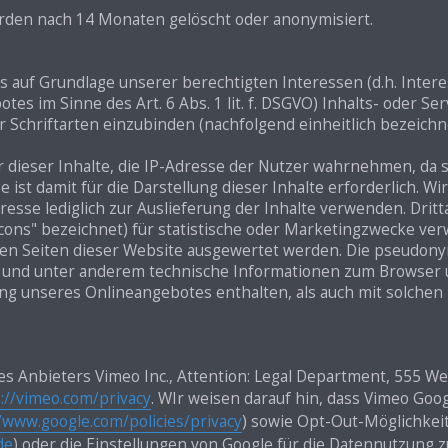
den nach 14 Monaten gelöscht oder anonymisiert.
 auf Grundlage unserer berechtigten Interessen (d.h. Inter
es im Sinne des Art. 6 Abs. 1 lit. f. DSGVO) Inhalts- oder S
r Schriftarten einzubinden (nachfolgend einheitlich bezeichnet
r dieser Inhalte, die IP-Adresse der Nutzer wahrnehmen, da s
ist damit für die Darstellung dieser Inhalte erforderlich. W
resse lediglich zur Auslieferung der Inhalte verwenden. Drit
acons" bezeichnet) für statistische oder Marketingzwecke ve
den Seiten dieser Website ausgewertet werden. Die pseudon
n und unter anderem technische Informationen zum Browser 
ng unseres Onlineangebotes enthalten, als auch mit solchen
es Anbieters Vimeo Inc., Attention: Legal Department, 555 W
://vimeo.com/privacy
. WIr weisen darauf hin, dass Vimeo Goo
/www.google.com/policies/privacy
) sowie Opt-Out-Möglichkeit
de
) oder die Einstellungen von Google für die Datennutzung