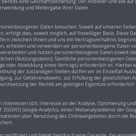
teht bereits eine Geschäftsbeziehung. Der Anbieter und alle a
erwendung und Weitergabe ihrer Daten.
rsonenbezogener Daten besuchen. Soweit auf unseren Seit
 erfolgt dies, soweit möglich, auf freiwilliger Basis. Diese 
ern zwischen Ihnen und uns ein Vertragsverhältnis begründet
ellen, erheben und verwenden wir personenbezogene Daten vo
, verarbeiten und nutzen personenbezogene Daten soweit dies
chen (Nutzungsdaten). Sämtliche personenbezogenen Daten 
 oder Abwicklung eines Vertrags) erforderlich ist. Hierbei 
dnung der zuständigen Stellen dürfen wir im Einzelfall Ausk
rfolgung, zur Gefahrenabwehr, zur Erfüllung der gesetzliche
urchsetzung der Rechte am geistigen Eigentum erforderlich i
 Interessen (d.h. Interesse an der Analyse, Optimierung und
. f. DSGVO) Google Analytics, einen Webanalysedienst der Goo
rmationen über Benutzung des Onlineangebotes durch die Nu
chert.
zertifiziert und bietet hierdurch eine Garantie, das europä