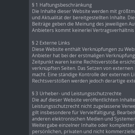
§ 1 Haftungsbeschränkung
Die Inhalte dieser Website werden mit größtmög
und Aktualität der bereitgestellten Inhalte. 
Beiträge geben die Meinung des jeweiligen Au
Anbieters kommt keinerlei Vertragsverhältni
§ 2 Externe Links
Diese Website enthält Verknüpfungen zu Websit
Anbieter hat bei der erstmaligen Verknüpfung
Zeitpunkt waren keine Rechtsverstöße ersichtli
verknüpften Seiten. Das Setzen von externen L
macht. Eine ständige Kontrolle der externen L
Rechtsverstößen werden jedoch derartige exte
§ 3 Urheber- und Leistungsschutzrechte
Die auf dieser Website veröffentlichten Inha
Leistungsschutzrecht nicht zugelassene Verwe
gilt insbesondere für Vervielfältigung, Bear
anderen elektronischen Medien und Systemen. I
Weitergabe einzelner Inhalte oder kompletter S
persönlichen, privaten und nicht kommerzielle