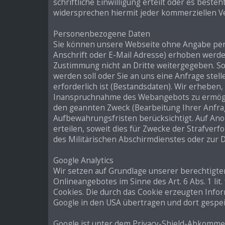
schriftliche Einwilligung erteilt oder es bes
widersprechen hiermit jeder kommerziellen V
Personenbezogene Daten
Sie können unsere Webseite ohne Angabe pe
Anschrift oder E-Mail Adresse) erhoben werden,
Zustimmung nicht an Dritte weitergegeben. Sof
werden soll oder Sie an uns eine Anfrage st
erforderlich ist (Bestandsdaten). Wir erheben
Inanspruchnahme des Webangebots zu ermögli
den geannten Zweck (Bearbeitung Ihrer Anfrage
Aufbewahrungsfristen berücksichtigt. Auf Anor
erteilen, soweit dies für Zwecke der Strafve
des Militärischen Abschirmdienstes oder zur D
Google Analytics
Wir setzen auf Grundlage unserer berechtigten
Onlineangebotes im Sinne des Art. 6 Abs. 1 lit
Cookies. Die durch das Cookie erzeugten Info
Google in den USA übertragen und dort gespei
Google ist unter dem Privacy-Shield-Abkommen 