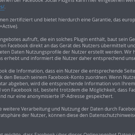
ssehen der Facebook Social Plugins kann hier eingesehen wer
s/
.
n zertifiziert und bietet hierdurch eine Garantie, das euro
s=Active).
gebotes aufruft, die ein solches Plugin enthält, baut sein G
 von Facebook direkt an das Gerät des Nutzers übermittelt u
ten Daten Nutzungsprofile der Nutzer erstellt werden. Wir 
gins erhebt und informiert die Nutzer daher entsprechend un
ook die Information, dass ein Nutzer die entsprechende Seite
ok den Besuch seinem Facebook-Konto zuordnen. Wenn Nutzer 
tar abgeben, wird die entsprechende Information von Ihrem 
ed von Facebook ist, besteht trotzdem die Möglichkeit, dass F
and nur eine anonymisierte IP-Adresse gespeichert.
weitere Verarbeitung und Nutzung der Daten durch Faceboo
ivatsphäre der Nutzer, können diese den Datenschutzhinwe
ht möchte, dass Facebook über dieses Onlineangebot Daten 