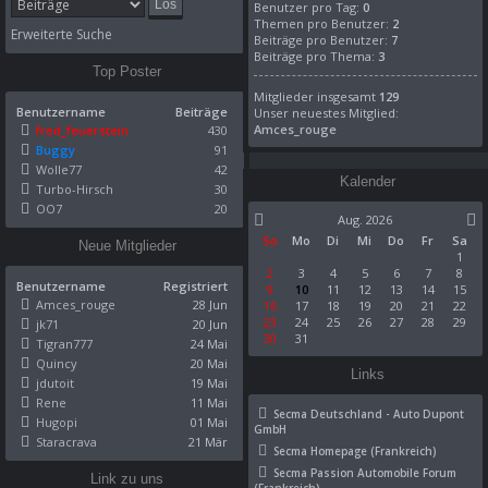
Benutzer pro Tag:
0
Themen pro Benutzer:
2
Erweiterte Suche
Beiträge pro Benutzer:
7
Beiträge pro Thema:
3
Top Poster
Mitglieder insgesamt
129
Benutzername
Beiträge
Unser neuestes Mitglied:
Amces_rouge
fred_feuerstein
430
Buggy
91
Wolle77
42
Kalender
Turbo-Hirsch
30
OO7
20
Aug. 2026
So
Mo
Di
Mi
Do
Fr
Sa
Neue Mitglieder
1
2
3
4
5
6
7
8
Benutzername
Registriert
9
10
11
12
13
14
15
Amces_rouge
28 Jun
16
17
18
19
20
21
22
23
24
25
26
27
28
29
jk71
20 Jun
30
31
Tigran777
24 Mai
Quincy
20 Mai
Links
jdutoit
19 Mai
Rene
11 Mai
Secma Deutschland - Auto Dupont
Hugopi
01 Mai
GmbH
Staracrava
21 Mär
Secma Homepage (Frankreich)
Secma Passion Automobile Forum
Link zu uns
(Frankreich)