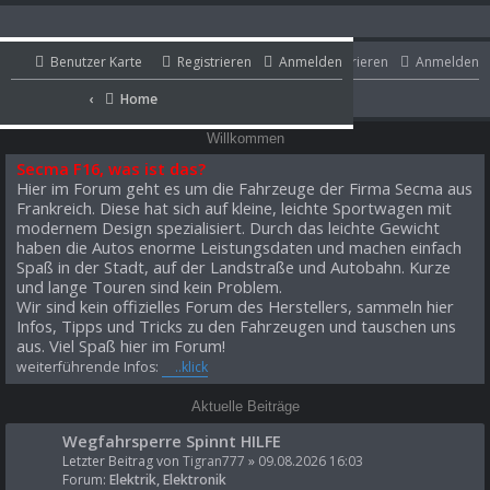
Benutzer Karte
Benutzer Karte
Registrieren
Anmelden
Registrieren
Anmelden
Portal
Home
Home
Portal
Willkommen
Secma F16, was ist das?
Hier im Forum geht es um die Fahrzeuge der Firma Secma aus
Frankreich. Diese hat sich auf kleine, leichte Sportwagen mit
modernem Design spezialisiert. Durch das leichte Gewicht
haben die Autos enorme Leistungsdaten und machen einfach
Spaß in der Stadt, auf der Landstraße und Autobahn. Kurze
und lange Touren sind kein Problem.
Wir sind kein offizielles Forum des Herstellers, sammeln hier
Infos, Tipps und Tricks zu den Fahrzeugen und tauschen uns
aus. Viel Spaß hier im Forum!
weiterführende Infos:
..klick
Aktuelle Beiträge
Wegfahrsperre Spinnt HILFE
Letzter Beitrag von
Tigran777
»
09.08.2026 16:03
Forum:
Elektrik, Elektronik