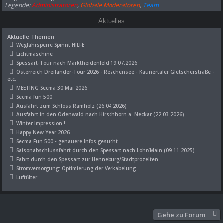
Legende:
Administratoren
,
Globale Moderatoren
,
Team
Aktuelles
Aktuelle Themen
Wegfahrsperre Spinnt HILFE
Lichtmaschine
Spessart-Tour nach Marktheidenfeld 19.07.2026
Österreich Dreiländer-Tour 2026 - Reschensee - Kaunertaler Gletscherstraße -
etc.
MEETING Secma 30 Mai 2026
Secma fun 500
Ausfahrt zum Schloss Ramholz (26.04.2026)
Ausfahrt in den Odenwald nach Hirschhorn a. Neckar (22.03.2026)
Winter Impression !
Happy New Year 2026
Secma Fun 500 - genauere Infos gesucht
Saisonabschlussfahrt durch den Spessart nach Lohr/Main (09.11.2025)
Fahrt durch den Spessart zur Henneburg/Stadtprozelten
Stromversorgung: Optimierung der Verkabelung
Luftfilter
Gehe zu Forum