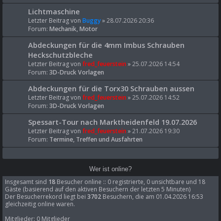
Lichtmaschine
Letzter Beitrag von
Buggy
»
28.07.2026 20:36
Forum:
Mechanik, Motor
Abdeckungen für die 4mm Imbus Schrauben
Heckschutzbleche
Letzter Beitrag von
fred_feuerstein
»
25.07.2026 14:54
Forum:
3D-Druck Vorlagen
Abdeckungen für die Torx30 Schrauben aussen
Letzter Beitrag von
fred_feuerstein
»
25.07.2026 14:52
Forum:
3D-Druck Vorlagen
Spessart-Tour nach Marktheidenfeld 19.07.2026
Letzter Beitrag von
fred_feuerstein
»
21.07.2026 19:30
Forum:
Termine, Treffen und Ausfahrten
Wer ist online?
Insgesamt sind
18
Besucher online :: 0 registrierte, 0 unsichtbare und 18
Gäste (basierend auf den aktiven Besuchern der letzten 5 Minuten)
Der Besucherrekord liegt bei
3702
Besuchern, die am 01.04.2026 16:53
gleichzeitig online waren.
Mitglieder: 0 Mitglieder