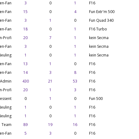
en-Fan
3
0
1
F16
en-Fan
15
0
4
Fun Extr'm 500
en-Fan
3
1
0
Fun Quad 340
en-Fan
18
0
1
F16 Turbo
n-Profi
20
7
1
kein Secma
en-Fan
3
0
1
kein Secma
euling
1
0
1
kein Secma
en-Fan
13
1
0
F16
en-Fan
14
3
8
F16
Admin
430
21
53
F16
n-Profi
20
1
3
F16
ressent
0
1
0
Fun 500
euling
1
0
1
F16
euling
1
0
1
F16
Team
89
19
16
F16
en-Fan
5
3
0
F16