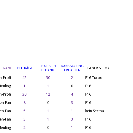
HAT SICH
DANKSAGUNG
RANG
BEITRÄGE
EIGENER SECMA
BEDANKT
ERHALTEN
n-Profi
42
30
2
F16 Turbo
euling
1
1
0
F16
n-Profi
30
12
4
F16
en-Fan
8
0
3
F16
en-Fan
5
1
1
kein Secma
en-Fan
3
1
3
F16
euling
2
0
1
F16