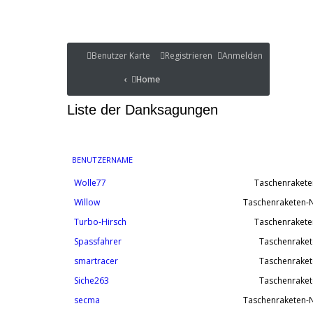
Benutzer Karte
Benutzer Karte
Registrieren
Anmelden
Portal
Home
Home
Portal
Liste der Danksagungen
BENUTZERNAME
Wolle77
Taschenrakete
Willow
Taschenraketen-N
Turbo-Hirsch
Taschenrakete
Spassfahrer
Taschenraket
smartracer
Taschenraket
Siche263
Taschenraket
secma
Taschenraketen-N