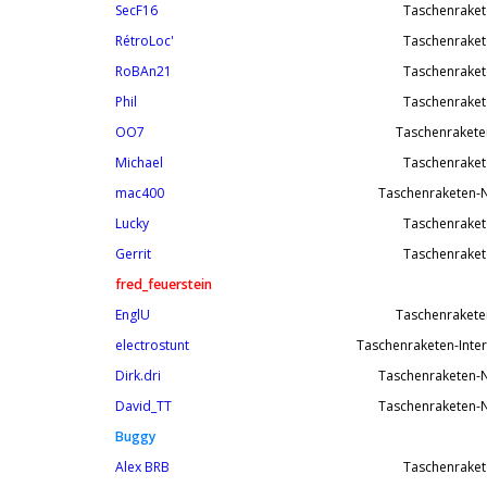
SecF16
Taschenraket
RétroLoc'
Taschenraket
RoBAn21
Taschenraket
Phil
Taschenraket
OO7
Taschenrakete
Michael
Taschenraket
mac400
Taschenraketen-N
Lucky
Taschenraket
Gerrit
Taschenraket
fred_feuerstein
EnglU
Taschenrakete
electrostunt
Taschenraketen-Inte
Dirk.dri
Taschenraketen-N
David_TT
Taschenraketen-N
Buggy
Alex BRB
Taschenraket