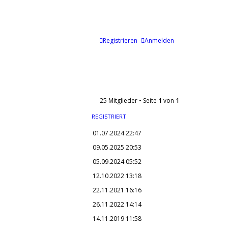
Registrieren
Anmelden
25 Mitglieder • Seite
1
von
1
REGISTRIERT
01.07.2024 22:47
09.05.2025 20:53
05.09.2024 05:52
12.10.2022 13:18
22.11.2021 16:16
26.11.2022 14:14
14.11.2019 11:58