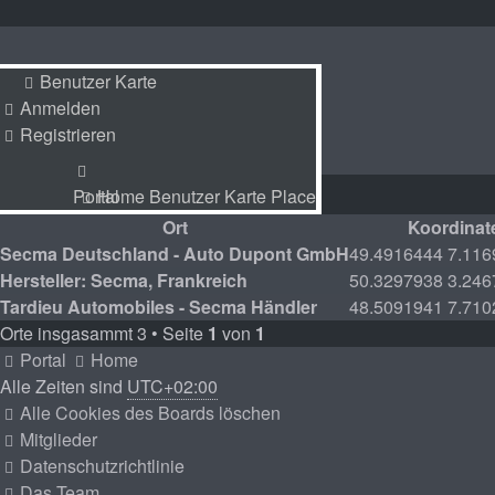
Benutzer Karte
Benutzer Karte
Anmelden
Anmelden
Registrieren
Registrieren
Portal
Home
Benutzer Karte
Place
Place
Portal
Home
Benutzer Karte
Place
Ort
Koordinat
Secma Deutschland - Auto Dupont GmbH
49.4916444 7.11
Hersteller: Secma, Frankreich
50.3297938 3.24
Tardieu Automobiles - Secma Händler
48.5091941 7.71
Orte insgasammt 3 • Seite
1
von
1
Portal
Home
Alle Zeiten sind
UTC+02:00
Alle Cookies des Boards löschen
Mitglieder
Datenschutzrichtlinie
Das Team