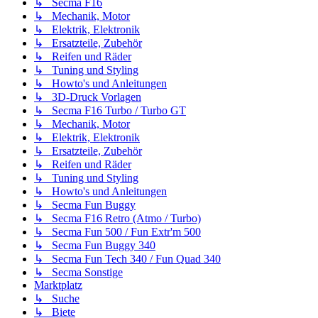
↳ Secma F16
↳ Mechanik, Motor
↳ Elektrik, Elektronik
↳ Ersatzteile, Zubehör
↳ Reifen und Räder
↳ Tuning und Styling
↳ Howto's und Anleitungen
↳ 3D-Druck Vorlagen
↳ Secma F16 Turbo / Turbo GT
↳ Mechanik, Motor
↳ Elektrik, Elektronik
↳ Ersatzteile, Zubehör
↳ Reifen und Räder
↳ Tuning und Styling
↳ Howto's und Anleitungen
↳ Secma Fun Buggy
↳ Secma F16 Retro (Atmo / Turbo)
↳ Secma Fun 500 / Fun Extr'm 500
↳ Secma Fun Buggy 340
↳ Secma Fun Tech 340 / Fun Quad 340
↳ Secma Sonstige
Marktplatz
↳ Suche
↳ Biete