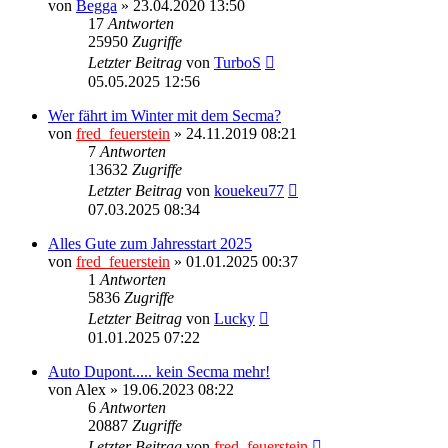
von
Begga
» 23.04.2020 13:50
17
Antworten
25950
Zugriffe
Letzter Beitrag
von
TurboS
05.05.2025 12:56
Wer fährt im Winter mit dem Secma?
von
fred_feuerstein
» 24.11.2019 08:21
7
Antworten
13632
Zugriffe
Letzter Beitrag
von
kouekeu77
07.03.2025 08:34
Alles Gute zum Jahresstart 2025
von
fred_feuerstein
» 01.01.2025 00:37
1
Antworten
5836
Zugriffe
Letzter Beitrag
von
Lucky
01.01.2025 07:22
Auto Dupont..... kein Secma mehr!
von
Alex
» 19.06.2023 08:22
6
Antworten
20887
Zugriffe
Letzter Beitrag
von
fred_feuerstein