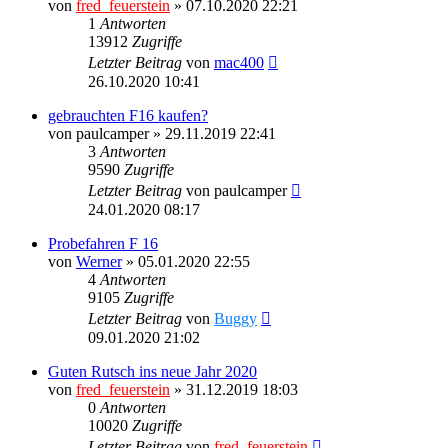
von
fred_feuerstein
» 07.10.2020 22:21
1
Antworten
13912
Zugriffe
Letzter Beitrag
von
mac400
26.10.2020 10:41
gebrauchten F16 kaufen?
von
paulcamper
» 29.11.2019 22:41
3
Antworten
9590
Zugriffe
Letzter Beitrag
von
paulcamper
24.01.2020 08:17
Probefahren F 16
von
Werner
» 05.01.2020 22:55
4
Antworten
9105
Zugriffe
Letzter Beitrag
von
Buggy
09.01.2020 21:02
Guten Rutsch ins neue Jahr 2020
von
fred_feuerstein
» 31.12.2019 18:03
0
Antworten
10020
Zugriffe
Letzter Beitrag
von
fred_feuerstein