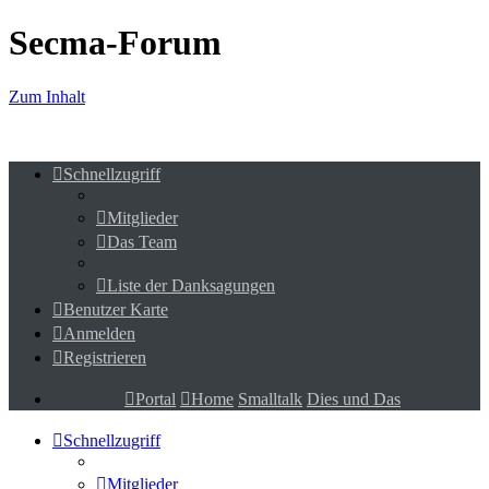
Secma-Forum
Zum Inhalt
Schnellzugriff
Mitglieder
Das Team
Liste der Danksagungen
Benutzer Karte
Anmelden
Registrieren
Portal
Home
Smalltalk
Dies und Das
Schnellzugriff
Mitglieder