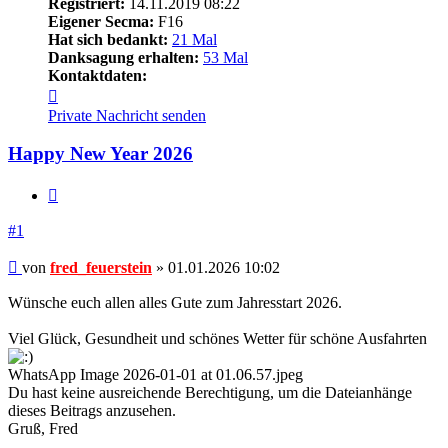
Registriert:
14.11.2019 08:22
Eigener Secma:
F16
Hat sich bedankt:
21 Mal
Danksagung erhalten:
53 Mal
Kontaktdaten:
Kontaktdaten
von
Private Nachricht senden
fred_feuerstein
Happy New Year 2026
Zitieren
#1
Beitrag
von
fred_feuerstein
»
01.01.2026 10:02
Wünsche euch allen alles Gute zum Jahresstart 2026.
Viel Glück, Gesundheit und schönes Wetter für schöne Ausfahrten
WhatsApp Image 2026-01-01 at 01.06.57.jpeg
Du hast keine ausreichende Berechtigung, um die Dateianhänge
dieses Beitrags anzusehen.
Gruß, Fred