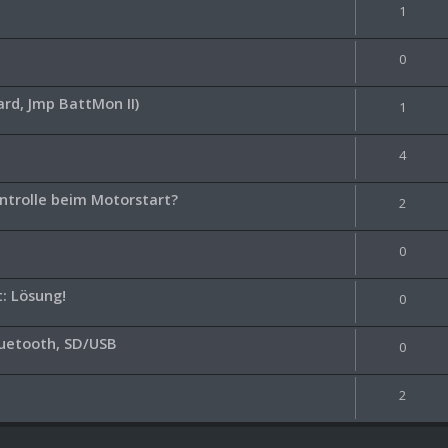
1
0
rd, Jmp BattMon II)
1
4
ntrolle beim Motorstart?
2
0
: Lösung!
0
luetooth, SD/USB
0
2