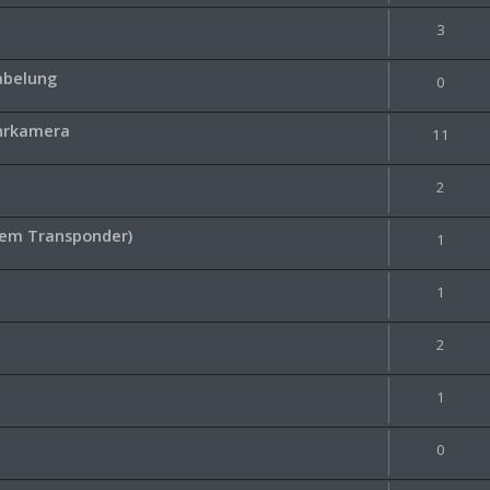
3
abelung
0
ahrkamera
11
2
tem Transponder)
1
1
2
1
0