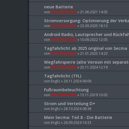
neue Batterie
von
fred_feuerstein
» 21.06.2021 14:05
Stromversorgung: Optimierung der Verk
von
fred_feuerstein
» 23.09.2025 18:13
Android Radio, Lautsprecher und Rückf
von
fred_feuerstein
» 10.09.2022 12:05
Tagfahrlicht ab 2025 original von Secma
von
fred_feuerstein
» 21.01.2025 14:23
Wegfahrsperre (alte Version mit separa
von
fred_feuerstein
» 25.11.2024 12:19
Tagfahrlicht (TFL)
von
EnglU
» 26.11.2024 06:09
Fußraumbeleuchtung
von
fred_feuerstein
» 15.11.2019 10:02
Strom und Verteilung D+
von
EnglU
» 28.10.2024 08:38
Mein Secma: Teil 8 - Die Batterie
von
EnglU
» 26.09.2024 16:33