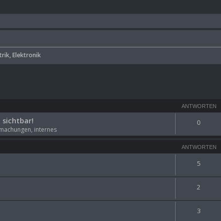
trik, Elektronik
ANTWORTEN
sichtbar!
0
machungen, internes
ANTWORTEN
5
2
3