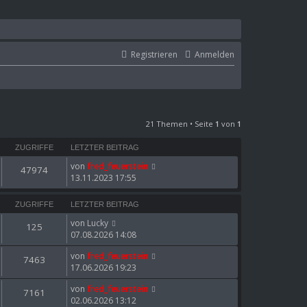
Registrieren
Anmelden
21 Themen • Seite
1
von
1
ZUGRIFFE
LETZTER BEITRAG
von
fred_feuerstein
47974
13.11.2023 17:55
ZUGRIFFE
LETZTER BEITRAG
von
Lucky
125
07.08.2026 14:08
von
fred_feuerstein
7463
17.06.2026 19:23
von
fred_feuerstein
7161
02.06.2026 13:12