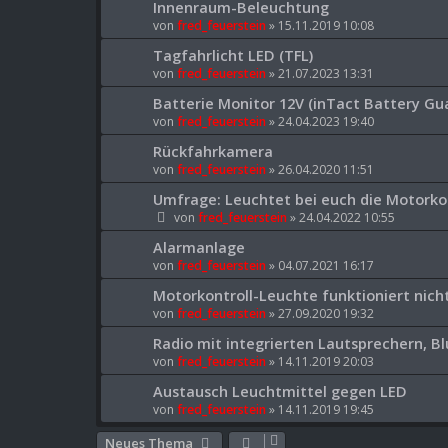
Innenraum-Beleuchtung
von
fred_feuerstein
» 15.11.2019 10:08
Tagfahrlicht LED (TFL)
von
fred_feuerstein
» 21.07.2023 13:31
Batterie Monitor 12V (inTact Battery Gua
von
fred_feuerstein
» 24.04.2023 19:40
Rückfahrkamera
von
fred_feuerstein
» 26.04.2020 11:51
Umfrage: Leuchtet bei euch die Motorko
von
fred_feuerstein
» 24.04.2022 10:55
Alarmanlage
von
fred_feuerstein
» 04.07.2021 16:17
Motorkontroll-Leuchte funktioniert nicht
von
fred_feuerstein
» 27.09.2020 19:32
Radio mit integrierten Lautsprechern, B
von
fred_feuerstein
» 14.11.2019 20:03
Austausch Leuchtmittel gegen LED
von
fred_feuerstein
» 14.11.2019 19:45
Neues Thema