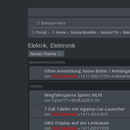
Benutzer Karte
Portal
Home
Secma Modelle
Secma F16
Elek
Elektrik, Elektronik
Neues Thema
BEKANNTMACHUNGEN
Ohne Anmeldung: keine Bilder / Anhänge 
von
fred_feuerstein
» 13.11.2023 17:55 » in
Bekannt
THEMEN
Wegfahrsperre Spinnt HILFE
von
Tigran777
» 06.08.2026 21:50
7 Zoll Tablet mit Agama-Car-Launcher
von
fred_feuerstein
» 14.11.2019 20:01
OBD Display auf der Lenksäule
von
fred_feuerstein
» 14.11.2019 19:59