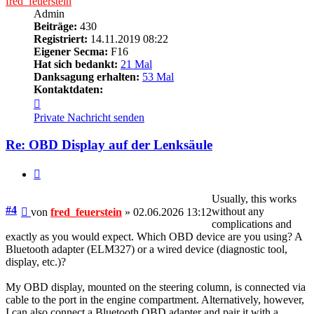
fred_feuerstein
Admin
Beiträge:
430
Registriert:
14.11.2019 08:22
Eigener Secma:
F16
Hat sich bedankt:
21 Mal
Danksagung erhalten:
53 Mal
Kontaktdaten:
Kontaktdaten
von
Private Nachricht senden
fred_feuerstein
Re: OBD Display auf der Lenksäule
Zitieren
Usually, this works
Beitrag
#4
without any
von
fred_feuerstein
»
02.06.2026 13:12
complications and
exactly as you would expect. Which OBD device are you using? A
Bluetooth adapter (ELM327) or a wired device (diagnostic tool,
display, etc.)?
My OBD display, mounted on the steering column, is connected via
cable to the port in the engine compartment. Alternatively, however,
I can also connect a Bluetooth OBD adapter and pair it with a