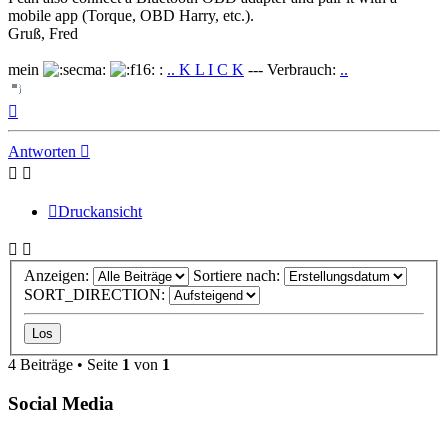
mobile app (Torque, OBD Harry, etc.).
Gruß, Fred
mein
:
.. K L I C K
--- Verbrauch:
..
Nach
oben
Antworten
Druckansicht
Anzeigen:
Sortiere nach:
SORT_DIRECTION:
4 Beiträge • Seite
1
von
1
Social Media