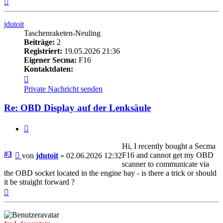
oben
jdutoit
Taschenraketen-Neuling
Beiträge:
2
Registriert:
19.05.2026 21:36
Eigener Secma:
F16
Kontaktdaten:
Kontaktdaten
von
Private Nachricht senden
jdutoit
Re: OBD Display auf der Lenksäule
Zitieren
Hi, I recently bought a Secma
Beitrag
#3
F16 and cannot get my OBD
von
jdutoit
»
02.06.2026 12:32
scanner to communicate via
the OBD socket located in the engine bay - is there a trick or should
it be straight forward ?
Nach
oben