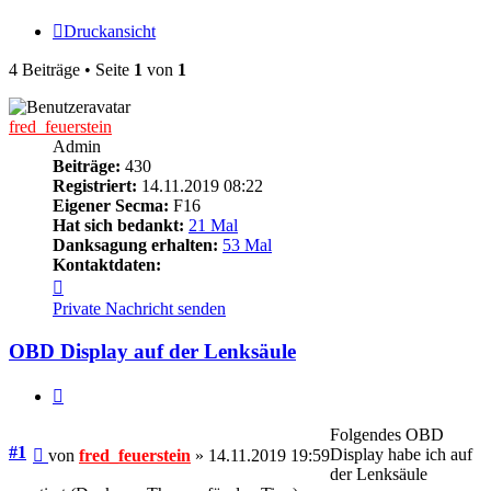
Druckansicht
4 Beiträge • Seite
1
von
1
fred_feuerstein
Admin
Beiträge:
430
Registriert:
14.11.2019 08:22
Eigener Secma:
F16
Hat sich bedankt:
21 Mal
Danksagung erhalten:
53 Mal
Kontaktdaten:
Kontaktdaten
von
Private Nachricht senden
fred_feuerstein
OBD Display auf der Lenksäule
Zitieren
Folgendes OBD
Beitrag
#1
Display habe ich auf
von
fred_feuerstein
»
14.11.2019 19:59
der Lenksäule