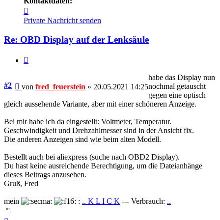
Kontaktdaten:
Kontaktdaten
von
Private Nachricht senden
fred_feuerstein
Re: OBD Display auf der Lenksäule
Zitieren
habe das Display nun
Beitrag
#2
nochmal getauscht
von
fred_feuerstein
»
20.05.2021 14:25
gegen eine optisch
gleich aussehende Variante, aber mit einer schöneren Anzeige.
Bei mir habe ich da eingestellt: Voltmeter, Temperatur.
Geschwindigkeit und Drehzahlmesser sind in der Ansicht fix.
Die anderen Anzeigen sind wie beim alten Modell.
Bestellt auch bei aliexpress (suche nach OBD2 Display).
Du hast keine ausreichende Berechtigung, um die Dateianhänge
dieses Beitrags anzusehen.
Gruß, Fred
mein
:
.. K L I C K
--- Verbrauch:
..
Nach