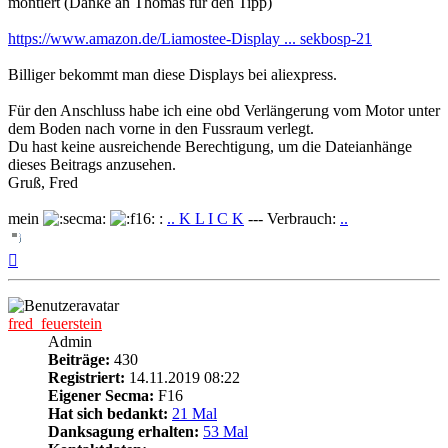
montiert (Danke an Thomas für den Tipp)
https://www.amazon.de/Liamostee-Display ... sekbosp-21
Billiger bekommt man diese Displays bei aliexpress.
Für den Anschluss habe ich eine obd Verlängerung vom Motor unter
dem Boden nach vorne in den Fussraum verlegt.
Du hast keine ausreichende Berechtigung, um die Dateianhänge
dieses Beitrags anzusehen.
Gruß, Fred
mein
:
.. K L I C K
--- Verbrauch:
..
Nach
oben
fred_feuerstein
Admin
Beiträge:
430
Registriert:
14.11.2019 08:22
Eigener Secma:
F16
Hat sich bedankt:
21 Mal
Danksagung erhalten:
53 Mal