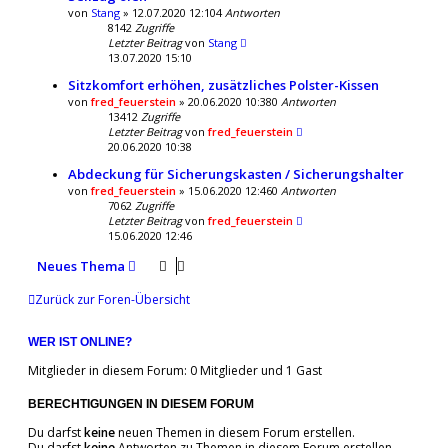
von
Stang
» 12.07.2020 12:10
4
Antworten
8142
Zugriffe
Letzter Beitrag
von
Stang
13.07.2020 15:10
Sitzkomfort erhöhen, zusätzliches Polster-Kissen
von
fred_feuerstein
» 20.06.2020 10:38
0
Antworten
13412
Zugriffe
Letzter Beitrag
von
fred_feuerstein
20.06.2020 10:38
Abdeckung für Sicherungskasten / Sicherungshalter
von
fred_feuerstein
» 15.06.2020 12:46
0
Antworten
7062
Zugriffe
Letzter Beitrag
von
fred_feuerstein
15.06.2020 12:46
Neues Thema
Zurück zur Foren-Übersicht
WER IST ONLINE?
Mitglieder in diesem Forum: 0 Mitglieder und 1 Gast
BERECHTIGUNGEN IN DIESEM FORUM
Du darfst
keine
neuen Themen in diesem Forum erstellen.
Du darfst
keine
Antworten zu Themen in diesem Forum erstellen.