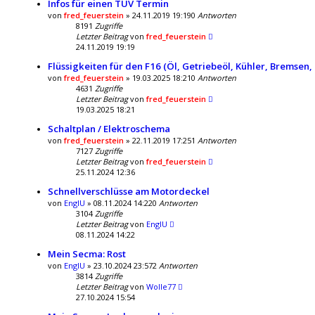
Infos für einen TÜV Termin
von
fred_feuerstein
» 24.11.2019 19:19
0
Antworten
8191
Zugriffe
Letzter Beitrag
von
fred_feuerstein
24.11.2019 19:19
Flüssigkeiten für den F16 (Öl, Getriebeöl, Kühler, Bremsen, ..
von
fred_feuerstein
» 19.03.2025 18:21
0
Antworten
4631
Zugriffe
Letzter Beitrag
von
fred_feuerstein
19.03.2025 18:21
Schaltplan / Elektroschema
von
fred_feuerstein
» 22.11.2019 17:25
1
Antworten
7127
Zugriffe
Letzter Beitrag
von
fred_feuerstein
25.11.2024 12:36
Schnellverschlüsse am Motordeckel
von
EnglU
» 08.11.2024 14:22
0
Antworten
3104
Zugriffe
Letzter Beitrag
von
EnglU
08.11.2024 14:22
Mein Secma: Rost
von
EnglU
» 23.10.2024 23:57
2
Antworten
3814
Zugriffe
Letzter Beitrag
von
Wolle77
27.10.2024 15:54