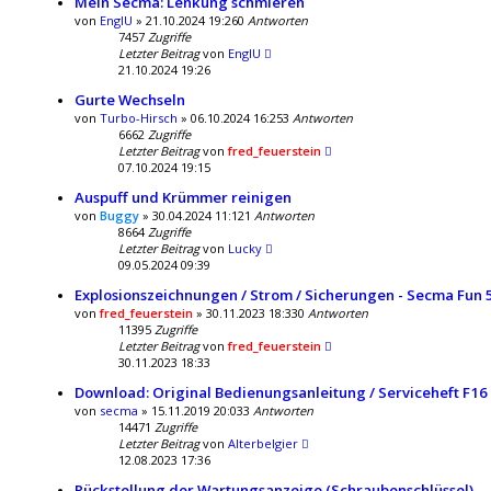
Mein Secma: Lenkung schmieren
von
EnglU
» 21.10.2024 19:26
0
Antworten
7457
Zugriffe
Letzter Beitrag
von
EnglU
21.10.2024 19:26
Gurte Wechseln
von
Turbo-Hirsch
» 06.10.2024 16:25
3
Antworten
6662
Zugriffe
Letzter Beitrag
von
fred_feuerstein
07.10.2024 19:15
Auspuff und Krümmer reinigen
von
Buggy
» 30.04.2024 11:12
1
Antworten
8664
Zugriffe
Letzter Beitrag
von
Lucky
09.05.2024 09:39
Explosionszeichnungen / Strom / Sicherungen - Secma Fun 
von
fred_feuerstein
» 30.11.2023 18:33
0
Antworten
11395
Zugriffe
Letzter Beitrag
von
fred_feuerstein
30.11.2023 18:33
Download: Original Bedienungsanleitung / Serviceheft F16
von
secma
» 15.11.2019 20:03
3
Antworten
14471
Zugriffe
Letzter Beitrag
von
Alterbelgier
12.08.2023 17:36
Rückstellung der Wartungsanzeige (Schraubenschlüssel)