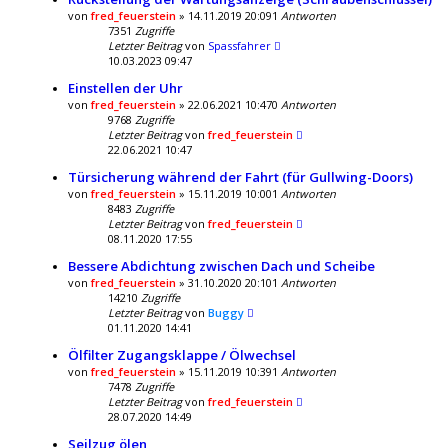
von
fred_feuerstein
» 14.11.2019 20:09
1
Antworten
7351
Zugriffe
Letzter Beitrag
von
Spassfahrer
10.03.2023 09:47
Einstellen der Uhr
von
fred_feuerstein
» 22.06.2021 10:47
0
Antworten
9768
Zugriffe
Letzter Beitrag
von
fred_feuerstein
22.06.2021 10:47
Türsicherung während der Fahrt (für Gullwing-Doors)
von
fred_feuerstein
» 15.11.2019 10:00
1
Antworten
8483
Zugriffe
Letzter Beitrag
von
fred_feuerstein
08.11.2020 17:55
Bessere Abdichtung zwischen Dach und Scheibe
von
fred_feuerstein
» 31.10.2020 20:10
1
Antworten
14210
Zugriffe
Letzter Beitrag
von
Buggy
01.11.2020 14:41
Ölfilter Zugangsklappe / Ölwechsel
von
fred_feuerstein
» 15.11.2019 10:39
1
Antworten
7478
Zugriffe
Letzter Beitrag
von
fred_feuerstein
28.07.2020 14:49
Seilzug ölen