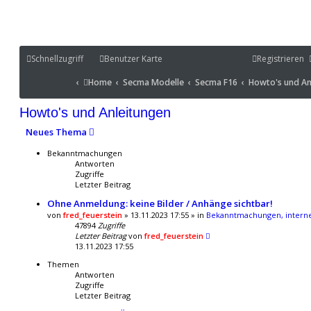
Schnellzugriff
Schnellzugriff
Benutzer Karte
Benutzer Karte
Registrieren
Portal
Home
Secma Modelle
Secma F16
Howto's und Anleit
Home
Secma Modelle
Secma F16
Howto's und An
Portal
Howto's und Anleitungen
Neues Thema
Bekanntmachungen
Antworten
Zugriffe
Letzter Beitrag
Ohne Anmeldung: keine Bilder / Anhänge sichtbar!
von
fred_feuerstein
» 13.11.2023 17:55 » in
Bekanntmachungen, intern
47894
Zugriffe
Letzter Beitrag
von
fred_feuerstein
13.11.2023 17:55
Themen
Antworten
Zugriffe
Letzter Beitrag