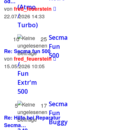
od…
(Atmo
Neuester
von
fred_feuerstein
/
Beitrag
22.07.2026 14:33
Turbo)
Secma
10
25
Fun
Re: Secma fun 500
500
Neuester
von
fred_feuerstein
/
Beitrag
15.05.2026 10:05
Fun
Extr'm
500
Secma
5
17
Fun
Re: Hilfe bei Reparatur
Buggy
Secma…