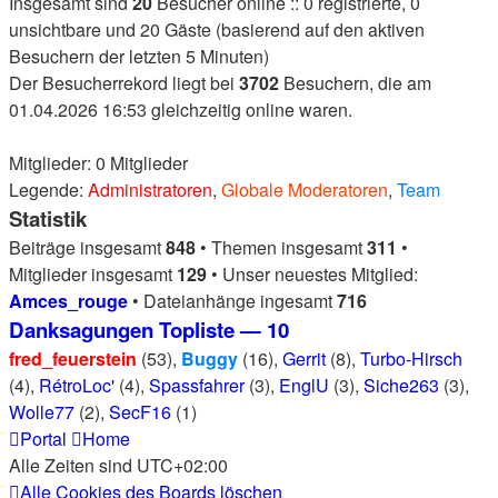
Insgesamt sind
20
Besucher online :: 0 registrierte, 0
unsichtbare und 20 Gäste (basierend auf den aktiven
Besuchern der letzten 5 Minuten)
Der Besucherrekord liegt bei
3702
Besuchern, die am
01.04.2026 16:53 gleichzeitig online waren.
Mitglieder: 0 Mitglieder
Legende:
Administratoren
,
Globale Moderatoren
,
Team
Statistik
Beiträge insgesamt
848
• Themen insgesamt
311
•
Mitglieder insgesamt
129
• Unser neuestes Mitglied:
Amces_rouge
• Dateianhänge ingesamt
716
Danksagungen Topliste — 10
fred_feuerstein
(53),
Buggy
(16),
Gerrit
(8),
Turbo-Hirsch
(4),
RétroLoc'
(4),
Spassfahrer
(3),
EnglU
(3),
Siche263
(3),
Wolle77
(2),
SecF16
(1)
Portal
Home
Alle Zeiten sind
UTC+02:00
Alle Cookies des Boards löschen