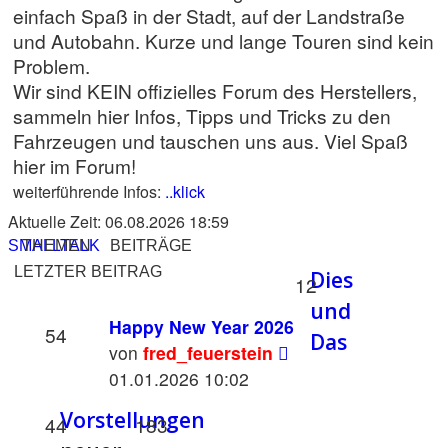
einfach Spaß in der Stadt, auf der Landstraße
und Autobahn. Kurze und lange Touren sind kein
Problem.
Wir sind KEIN offizielles Forum des Herstellers,
sammeln hier Infos, Tipps und Tricks zu den
Fahrzeugen und tauschen uns aus. Viel Spaß
hier im Forum!
weiterführende Infos:
..klick
Aktuelle Zeit: 06.08.2026 18:59
SMALLTALK
THEMEN
BEITRÄGE
LETZTER BEITRAG
Dies
12
und
Happy New Year 2026
54
Das
Neuester
von
fred_feuerstein
Beitrag
01.01.2026 10:02
Vorstellungen
44
183