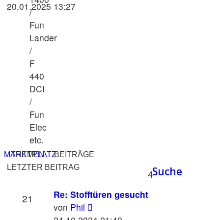
Beitrag
20.01.2025 13:27
/
Fun
Lander
/
F
440
DCI
/
Fun
Elec
etc.
MARKTPLATZ
THEMEN
BEITRÄGE
LETZTER BEITRAG
Suche
4
Re: Stofftüren gesucht
21
Neuester
von
Phil
Beitrag
24.10.2024 21:49