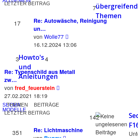
ALLGEMEIN
LETZTER BEITRAG
übergreifend
7
Themen
Re: Autowäsche, Reinigung
17
un…
Neuester
von
Wolle77
Beitrag
16.12.2024 13:06
Howto's
3
4
und
Re: Typenschild aus Metall
Anleitungen
zw…
Neuester
von
fred_feuerstein
Beitrag
27.02.2021 18:19
SECMA
THEMEN
BEITRÄGE
MODELLE
LETZTER BEITRAG
Se
142
F1
Re: Lichtmaschine
351
Unt
Neuester
von
Buggy