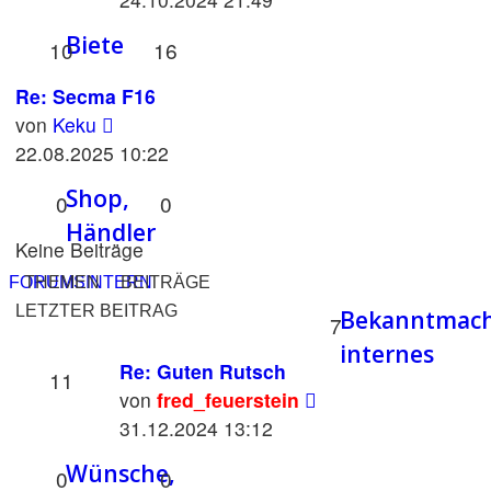
Biete
10
16
Re: Secma F16
Neuester
von
Keku
Beitrag
22.08.2025 10:22
Shop,
0
0
Händler
Keine Beiträge
FORUMSINTERN
THEMEN
BEITRÄGE
LETZTER BEITRAG
Bekanntmac
7
internes
Re: Guten Rutsch
11
Neuester
von
fred_feuerstein
Beitrag
31.12.2024 13:12
Wünsche,
0
0