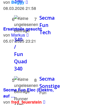
340
Neuester
von
Buggy
Beitrag
08.03.2026 21:58
Secma
6
7
Fun
Ersatzteile gesucht
Tech
Neuester
von
Markus
340
Beitrag
05.07.2025 23:21
/
Fun
Quad
340
Secma
5
8
Sonstige
Secma Fun Elec (Elektro,
Fun
auf …
Runner
Neuester
von
fred_feuerstein
1400