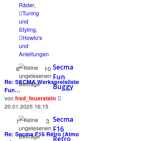
Räder
,
Tuning
und
Styling
,
Howto's
und
Anleitungen
Secma
6
10
Fun
Re: SECMA Werkspreisliste
Buggy
Fun…
Neuester
von
fred_feuerstein
Beitrag
20.01.2025 16:15
Secma
1
3
F16
Re: Secma F16 Rétro (Atmo
Retro