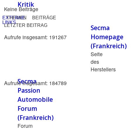
Kritik
Keine Beiträge
EXTERNE
THEMEN
BEITRÄGE
LINKS
LETZTER BEITRAG
Secma
Homepage
Aufrufe insgesamt: 191267
(Frankreich)
Seite
des
Herstellers
Secma
Aufrufe insgesamt: 184789
Passion
Automobile
Forum
(Frankreich)
Forum