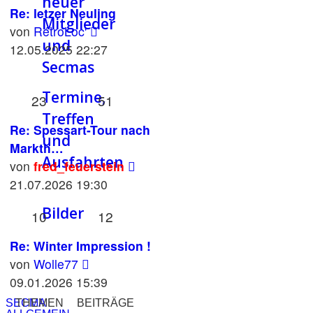
neuer
Re: letzer Neuling
Mitglieder
Neuester
von
RétroLoc'
und
Beitrag
12.05.2025 22:27
Secmas
Termine,
23
51
Treffen
Re: Spessart-Tour nach
und
Markth…
Ausfahrten
Neuester
von
fred_feuerstein
Beitrag
21.07.2026 19:30
Bilder
10
12
Re: Winter Impression !
Neuester
von
Wolle77
Beitrag
09.01.2026 15:39
SECMA
THEMEN
BEITRÄGE