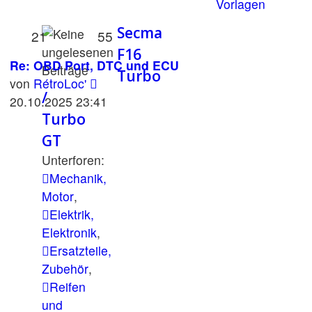
Vorlagen
Secma
21
55
F16
Re: OBD Port, DTC und ECU
Turbo
Neuester
von
RétroLoc'
/
Beitrag
20.10.2025 23:41
Turbo
GT
Unterforen:
Mechanik,
Motor
,
Elektrik,
Elektronik
,
Ersatzteile,
Zubehör
,
Reifen
und