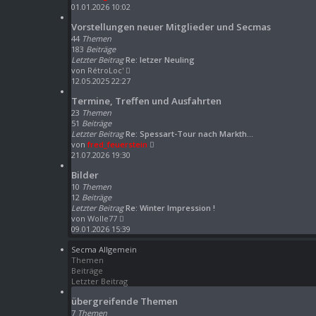
e
01.01.2026 10:02
u
Vorstellungen neuer Mitglieder und Secmas
e
s
44
Themen
t
183
Beiträge
e
Letzter Beitrag
Re: letzer Neuling
N
r
von
RétroLoc'
e
B
12.05.2025 22:27
u
e
Termine, Treffen und Ausfahrten
e
i
s
t
23
Themen
t
r
51
Beiträge
e
a
Letzter Beitrag
Re: Spessart-Tour nach Markth…
r
g
N
von
fred_feuerstein
B
e
21.07.2026 19:30
e
u
Bilder
i
e
t
s
10
Themen
r
t
12
Beiträge
a
e
Letzter Beitrag
Re: Winter Impression !
N
g
r
von
Wolle77
e
B
09.01.2026 15:39
u
e
Secma Allgemein
e
i
Themen
s
t
Beiträge
t
r
Letzter Beitrag
e
a
r
g
übergreifende Themen
B
7
Themen
e