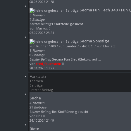
B
e
08.03.2026 21:58
e
u
Secma Fun Tech 340 / Fun 
i
e
t
s
6
Themen
r
t
7
Beiträge
a
e
Letzter Beitrag
Ersatzteile gesucht
g
r
N
von
Markus
B
e
05.07.2025 23:21
e
u
Secma Sonstige
i
e
t
s
Fun Runner 1400 / Fun Lander / F 440 DCI / Fun Elec etc.
r
t
5
Themen
a
e
8
Beiträge
g
r
Letzter Beitrag
Secma Fun Elec (Elektro, auf …
B
N
von
fred_feuerstein
e
e
20.01.2025 13:27
i
u
t
Marktplatz
e
r
Themen
s
a
Beiträge
t
g
Letzter Beitrag
e
r
Suche
B
4
Themen
e
21
Beiträge
i
Letzter Beitrag
Re: Stofftüren gesucht
t
N
von
Phil
r
e
24.10.2024 21:49
a
u
g
Biete
e