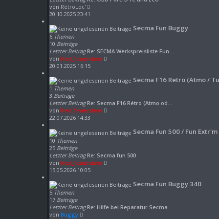
B
N
von
RétroLoc'
e
e
20.10.2025 23:41
i
u
Secma Fun Buggy
t
e
r
s
6
Themen
a
t
10
Beiträge
g
e
Letzter Beitrag
Re: SECMA Werkspreisliste Fun…
r
N
von
fred_feuerstein
B
e
20.01.2025 16:15
e
u
Secma F16 Retro (Atmo / Tu
i
e
t
s
1
Themen
r
t
3
Beiträge
a
e
Letzter Beitrag
Re: Secma F16 Rétro (Atmo od…
g
r
N
von
fred_feuerstein
B
e
22.07.2026 14:33
e
u
Secma Fun 500 / Fun Extr'm
i
e
t
s
10
Themen
r
t
25
Beiträge
a
e
Letzter Beitrag
Re: Secma fun 500
g
r
N
von
fred_feuerstein
B
e
15.05.2026 10:05
e
u
Secma Fun Buggy 340
i
e
t
s
5
Themen
r
t
17
Beiträge
a
e
Letzter Beitrag
Re: Hilfe bei Reparatur Secma…
g
r
N
von
Buggy