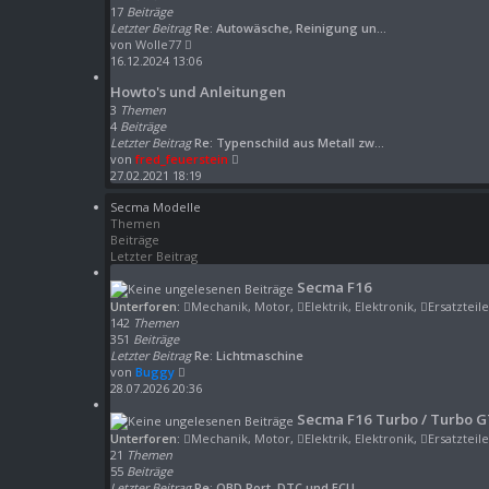
17
Beiträge
i
Letzter Beitrag
t
Re: Autowäsche, Reinigung un…
N
von
Wolle77
r
e
16.12.2024 13:06
a
u
g
Howto's und Anleitungen
e
s
3
Themen
t
4
Beiträge
e
Letzter Beitrag
Re: Typenschild aus Metall zw…
r
N
von
fred_feuerstein
B
e
27.02.2021 18:19
e
u
Secma Modelle
i
e
Themen
t
s
Beiträge
r
t
Letzter Beitrag
a
e
g
r
Secma F16
B
e
Unterforen:
Mechanik, Motor
,
Elektrik, Elektronik
,
Ersatzteil
i
142
Themen
t
351
Beiträge
r
Letzter Beitrag
Re: Lichtmaschine
a
N
von
Buggy
g
e
28.07.2026 20:36
u
Secma F16 Turbo / Turbo G
e
s
Unterforen:
Mechanik, Motor
,
Elektrik, Elektronik
,
Ersatzteil
t
21
Themen
e
55
Beiträge
r
Letzter Beitrag
Re: OBD Port, DTC und ECU