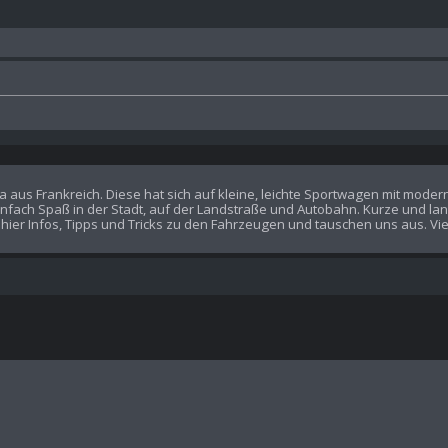
aus Frankreich. Diese hat sich auf kleine, leichte Sportwagen mit modern
fach Spaß in der Stadt, auf der Landstraße und Autobahn. Kurze und lan
n hier Infos, Tipps und Tricks zu den Fahrzeugen und tauschen uns aus. Vie