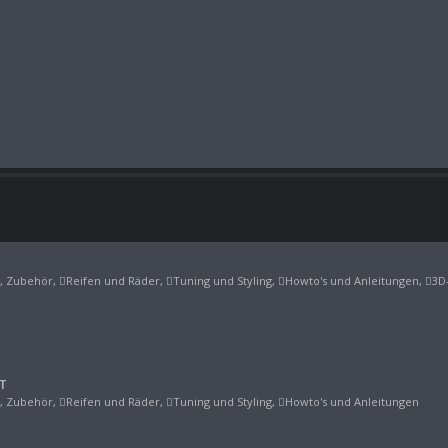
e, Zubehör
,
Reifen und Räder
,
Tuning und Styling
,
Howto's und Anleitungen
,
3D
T
e, Zubehör
,
Reifen und Räder
,
Tuning und Styling
,
Howto's und Anleitungen