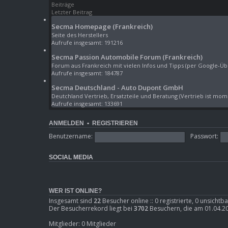
Beiträge
i
Letzter Beitrag
t
r
Secma Homepage (Frankreich)
a
Seite des Herstellers
g
Aufrufe insgesamt: 191216
Secma Passion Automobile Forum (Frankreich)
Forum aus Frankreich mit vielen Infos und Tipps (per Google-Üb
Aufrufe insgesamt: 184787
Secma Deutschland - Auto Dupont GmbH
Deutchland Vertrieb, Ersatzteile und Beratung (Vertrieb ist mome
Aufrufe insgesamt: 133691
ANMELDEN
•
REGISTRIEREN
Benutzername:
Passwort:
SOCIAL MEDIA
WER IST ONLINE?
Insgesamt sind
22
Besucher online :: 0 registrierte, 0 unsicht
Der Besucherrekord liegt bei
3702
Besuchern, die am 01.04.202
Mitglieder: 0 Mitglieder