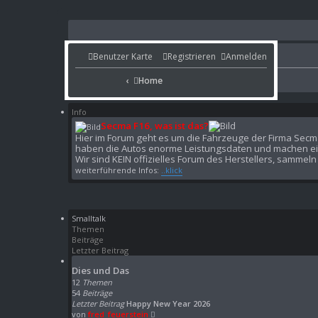
Benutzer Karte
Benutzer Karte
Registrieren
Anmelden
Portal
Home
Home
Portal
Info
Secma F16, was ist das?
Hier im Forum geht es um die Fahrzeuge der Firma Secma 
haben die Autos enorme Leistungsdaten und machen ein
Wir sind KEIN offizielles Forum des Herstellers, sammel
weiterführende Infos:
..klick
Smalltalk
Themen
Beiträge
Letzter Beitrag
Dies und Das
12
Themen
54
Beiträge
Letzter Beitrag
Happy New Year 2026
N
von
fred_feuerstein