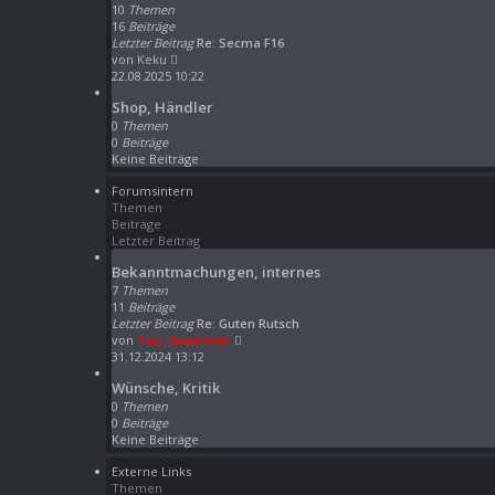
s
10
Themen
t
16
Beiträge
e
Letzter Beitrag
Re: Secma F16
r
N
von
Keku
B
e
22.08.2025 10:22
e
u
Shop, Händler
i
e
t
s
0
Themen
r
t
0
Beiträge
a
e
Keine Beiträge
g
r
Forumsintern
B
Themen
e
Beiträge
i
Letzter Beitrag
t
r
Bekanntmachungen, internes
a
7
Themen
g
11
Beiträge
Letzter Beitrag
Re: Guten Rutsch
N
von
fred_feuerstein
e
31.12.2024 13:12
u
Wünsche, Kritik
e
s
0
Themen
t
0
Beiträge
e
Keine Beiträge
r
Externe Links
B
Themen
e