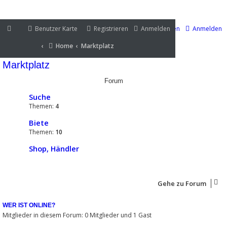
Benutzer Karte
Benutzer Karte
Registrieren
Anmelden
Registrieren
Anmelden
Portal
Home
Marktplatz
Home
Marktplatz
Portal
Marktplatz
Forum
Suche
Themen:
4
Biete
Themen:
10
Shop, Händler
Gehe zu Forum
WER IST ONLINE?
Mitglieder in diesem Forum: 0 Mitglieder und 1 Gast