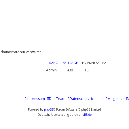
dministratoren verwaltet.
RANG
BEITRÄGE
EIGENER SECMA
Admin
430
F16
Impressum
Das Team
Datenschutzrichtlinie
Mitglieder
Powered by
phpBB
® Forum Software © phpBB Limited
Deutsche Übersetzung durch
phpBB.de