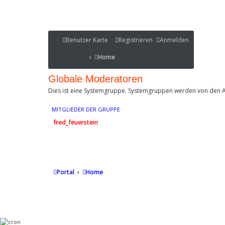
Benutzer Karte
Benutzer Karte
Registrieren
Anmelden
Portal
Home
Home
Portal
Globale Moderatoren
Dies ist eine Systemgruppe. Systemgruppen werden von den A
MITGLIEDER DER GRUPPE
fred_feuerstein
Portal
Home