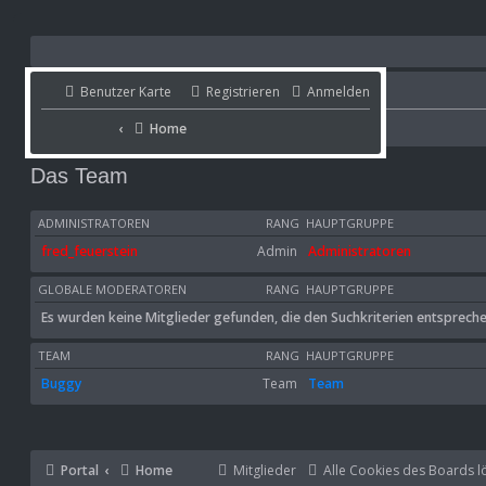
Benutzer Karte
Benutzer Karte
Registrieren
Anmelden
Portal
Home
Home
Portal
Das Team
ADMINISTRATOREN
RANG
HAUPTGRUPPE
fred_feuerstein
Admin
Administratoren
GLOBALE MODERATOREN
RANG
HAUPTGRUPPE
Es wurden keine Mitglieder gefunden, die den Suchkriterien entspreche
TEAM
RANG
HAUPTGRUPPE
Buggy
Team
Team
Portal
Home
Mitglieder
Alle Cookies des Boards l