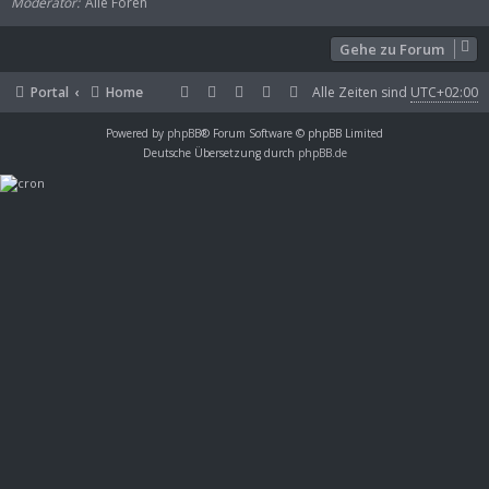
Moderator
Alle Foren
Gehe zu Forum
Portal
Home
Alle Zeiten sind
UTC+02:00
Powered by
phpBB
® Forum Software © phpBB Limited
Deutsche Übersetzung durch
phpBB.de