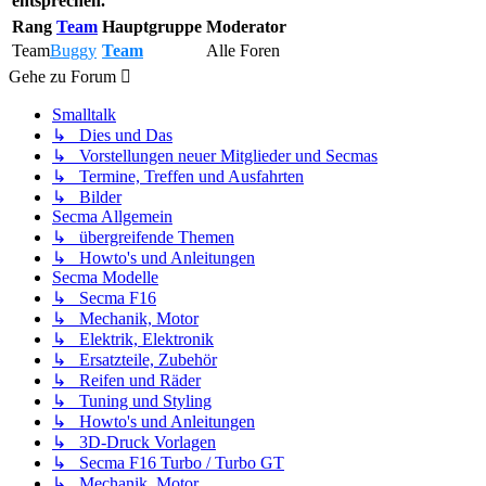
entsprechen.
Rang
Team
Hauptgruppe
Moderator
Team
Buggy
Team
Alle Foren
Gehe zu Forum
Smalltalk
↳ Dies und Das
↳ Vorstellungen neuer Mitglieder und Secmas
↳ Termine, Treffen und Ausfahrten
↳ Bilder
Secma Allgemein
↳ übergreifende Themen
↳ Howto's und Anleitungen
Secma Modelle
↳ Secma F16
↳ Mechanik, Motor
↳ Elektrik, Elektronik
↳ Ersatzteile, Zubehör
↳ Reifen und Räder
↳ Tuning und Styling
↳ Howto's und Anleitungen
↳ 3D-Druck Vorlagen
↳ Secma F16 Turbo / Turbo GT
↳ Mechanik, Motor