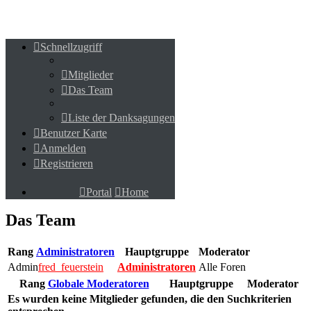
Schnellzugriff
Schnellzugriff
Mitglieder
Mitglieder
Das Team
Das Team
Liste der Danksagungen
Liste der Danksagungen
Benutzer Karte
Benutzer Karte
Anmelden
Anmelden
Registrieren
Registrieren
Portal
Home
Portal
Home
Das Team
Rang
Administratoren
Hauptgruppe
Moderator
Admin
fred_feuerstein
Administratoren
Alle Foren
Rang
Globale Moderatoren
Hauptgruppe
Moderator
Es wurden keine Mitglieder gefunden, die den Suchkriterien