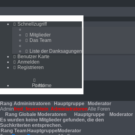
Schnellzugriff
Schnellzugriff
Mitglieder
Mitglieder
Das Team
Das Team
Liste der Danksagungen
Liste der Danksagungen
Benutzer Karte
Benutzer Karte
Anmelden
Anmelden
Registrieren
Registrieren
Portal
Home
Portal
Home
Das Team
Rang
Administratoren
Hauptgruppe
Moderator
Admin
fred_feuerstein
Administratoren
Alle Foren
Rang
Globale Moderatoren
Hauptgruppe
Moderator
Es wurden keine Mitglieder gefunden, die den
Suchkriterien entsprechen.
Rang
Team
Hauptgruppe
Moderator