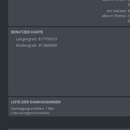
d
Am meisten
S
aktiv in Thema:
(
d
BENUTZER KARTE
Längengrad:
8.17750137
Breitengrad:
47.3869387
LISTE DER DANKSAGUNGEN
Danksagung erhalten: 1 Mal
Liste anzeigen/schließen