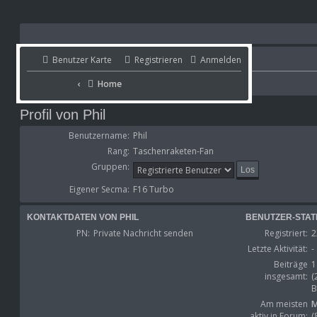
Benutzer Karte
Benutzer Karte
Registrieren
Anmelden
Portal
Home
Home
Portal
Profil von Phil
Benutzername:
Phil
Rang:
Taschenraketen-Fan
Gruppen:
Eigener Secma:
F16 Turbo
KONTAKTDATEN VON PHIL
BENUTZER-STATI
PN:
Private Nachricht senden
Registriert:
2
Letzte Aktivität:
-
Beiträge
1
insgesamt:
(
B
Am meisten
M
aktiv in Forum:
(