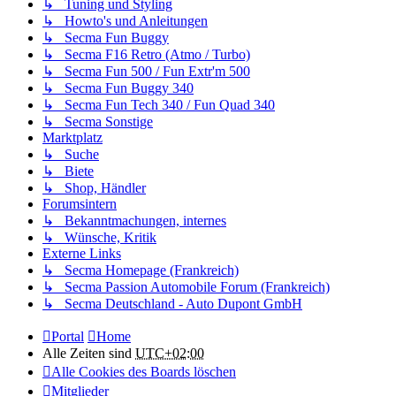
↳ Tuning und Styling
↳ Howto's und Anleitungen
↳ Secma Fun Buggy
↳ Secma F16 Retro (Atmo / Turbo)
↳ Secma Fun 500 / Fun Extr'm 500
↳ Secma Fun Buggy 340
↳ Secma Fun Tech 340 / Fun Quad 340
↳ Secma Sonstige
Marktplatz
↳ Suche
↳ Biete
↳ Shop, Händler
Forumsintern
↳ Bekanntmachungen, internes
↳ Wünsche, Kritik
Externe Links
↳ Secma Homepage (Frankreich)
↳ Secma Passion Automobile Forum (Frankreich)
↳ Secma Deutschland - Auto Dupont GmbH
Portal
Home
Alle Zeiten sind
UTC+02:00
Alle Cookies des Boards löschen
Mitglieder