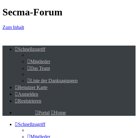
Secma-Forum
Zum Inhalt
Schnellzugriff
Mitglieder
Das Team
Liste der Danksagungen
Benutzer Karte
Anmelden
Registrieren
Portal
Home
Schnellzugriff
Mitglieder