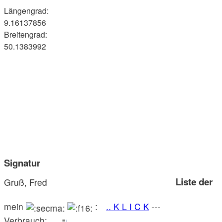
Längengrad:
9.16137856
Breitengrad:
50.1383992
Signatur
Liste der
Gruß, Fred
mein
:
.. K L I C K
---
Verbrauch:
..