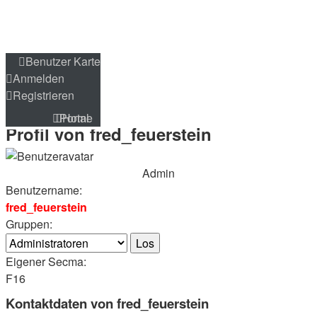
Benutzer Karte
Benutzer Karte
Anmelden
Anmelden
Registrieren
Registrieren
Portal
Home
Portal
Home
Profil von fred_feuerstein
Admin
Benutzername:
fred_feuerstein
Gruppen:
Eigener Secma:
F16
Kontaktdaten von fred_feuerstein