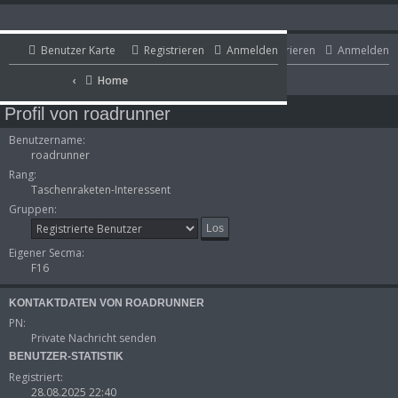
Benutzer Karte
Benutzer Karte
Registrieren
Anmelden
Registrieren
Anmelden
Portal
Home
Home
Portal
Profil von roadrunner
Benutzername:
roadrunner
Rang:
Taschenraketen-Interessent
Gruppen:
Eigener Secma:
F16
KONTAKTDATEN VON ROADRUNNER
PN:
Private Nachricht senden
BENUTZER-STATISTIK
Registriert:
28.08.2025 22:40