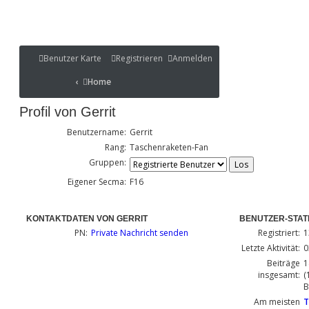
Benutzer Karte
Benutzer Karte
Registrieren
Anmelden
Portal
Home
Home
Portal
Profil von Gerrit
Benutzername:
Gerrit
Rang:
Taschenraketen-Fan
Gruppen:
Eigener Secma:
F16
KONTAKTDATEN VON GERRIT
BENUTZER-STATI
PN:
Private Nachricht senden
Registriert:
1
Letzte Aktivität:
0
Beiträge
1
insgesamt:
(
B
Am meisten
T