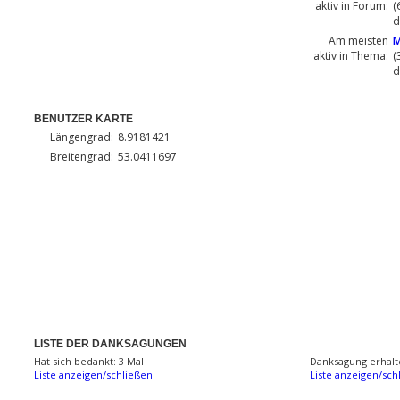
aktiv in Forum:
(
d
Am meisten
M
aktiv in Thema:
(
d
BENUTZER KARTE
Längengrad:
8.9181421
Breitengrad:
53.0411697
LISTE DER DANKSAGUNGEN
Hat sich bedankt: 3 Mal
Danksagung erhalt
Liste anzeigen/schließen
Liste anzeigen/sch