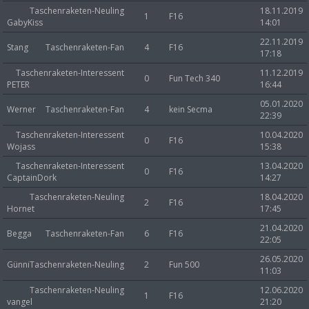
Taschenraketen-Neuling
18.11.2019
1
F16
GabyKiss
14:01
22.11.2019
Stang
Taschenraketen-Fan
4
F16
17:18
Taschenraketen-Interessent
11.12.2019
0
Fun Tech 340
PETER
16:44
05.01.2020
Werner
Taschenraketen-Fan
4
kein Secma
22:39
Taschenraketen-Interessent
10.04.2020
0
F16
Wojass
15:38
Taschenraketen-Interessent
13.04.2020
0
F16
CaptainDork
14:27
Taschenraketen-Neuling
18.04.2020
2
F16
Hornet
17:45
21.04.2020
Begga
Taschenraketen-Fan
6
F16
22:05
26.05.2020
Günni
Taschenraketen-Neuling
2
Fun 500
11:03
Taschenraketen-Neuling
12.06.2020
1
F16
vangel
21:20