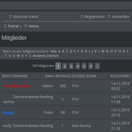
Benutzer Karte
Registrieren
Anmelden
Portal
Home
Mitglieder
Nach einem Mitglied suchen
•
Alle
A
B
C
D
E
F
G
H
I
J
K
L
M
N
O
P
Q
R
S
T
U
V
W
X
Y
Z
Anderes Zeichen
129 Mitglieder
1
2
3
4
5
6
Nächste
BENUTZERNAME
RANG
BEITRÄGE
EIGENER SECMA
REGISTRIERT
14.11.2019
fred_feuerstein
Admin
430
F16
08:22
Taschenraketen-Neuling
14.11.2019
2
F16
secma
11:58
14.11.2019
Buggy
Team
90
F16
20:16
14.11.2019
Andy
Taschenraketen-Neuling
1
kein Secma
21:26