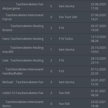
Taschenraketen-Fan
23.06.2020
5
kein Secma
derjuergenw
17:03
Taschenraketen-Interessent
27.06.2020
0
Fun Tech 340
Patrick
16:21
Taschenraketen-Neuling
02.07.2020
2
F16
Roland
19:39
13.10.2020
Hans
Taschenraketen-Neuling
1
F16 Turbo
08:28
Taschenraketen-Neuling
25.10.2020
1
kein Secma
mac400
10:50
28.10.2020
Uwe
Taschenraketen-Neuling
2
F16
23:19
Taschenraketen-Interessent
07.12.2020
0
F16
Handlaufhalter
22:33
26.01.2021
Michael
Taschenraketen-Fan
3
kein Secma
15:35
31.01.2021
robbi110
Taschenraketen-Fan
3
Fun 500
06:36
Taschenraketen-Interessent
24.02.2021
0
Fun 500
Stemu
18:48