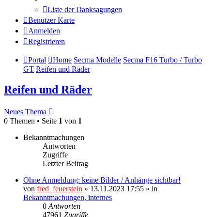
Liste der Danksagungen
Benutzer Karte
Anmelden
Registrieren
Portal
Home
Secma Modelle
Secma F16 Turbo / Turbo
GT
Reifen und Räder
Reifen und Räder
Neues Thema
0 Themen • Seite
1
von
1
Bekanntmachungen
Antworten
Zugriffe
Letzter Beitrag
Ohne Anmeldung: keine Bilder / Anhänge sichtbar!
von
fred_feuerstein
» 13.11.2023 17:55 » in
Bekanntmachungen, internes
0
Antworten
47961
Zugriffe