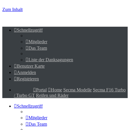
Zum Inhalt
Schnellzugriff
Mitglieder
Das Team
Liste der Danksagungen
Benutzer Karte
Anmelden
Registrieren
Portal
Home
Secma Modelle
Secma F16 Turbo
/ Turbo GT
Reifen und Räder
Schnellzugriff
Mitglieder
Das Team