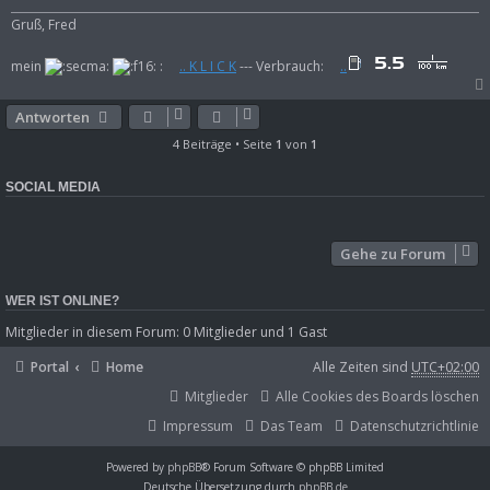
Gruß, Fred
mein
:
.. K L I C K
--- Verbrauch:
..
Antworten
4 Beiträge • Seite
1
von
1
SOCIAL MEDIA
Gehe zu Forum
WER IST ONLINE?
Mitglieder in diesem Forum: 0 Mitglieder und 1 Gast
Portal
Home
Alle Zeiten sind
UTC+02:00
Mitglieder
Alle Cookies des Boards löschen
Impressum
Das Team
Datenschutzrichtlinie
Powered by
phpBB
® Forum Software © phpBB Limited
Deutsche Übersetzung durch
phpBB.de