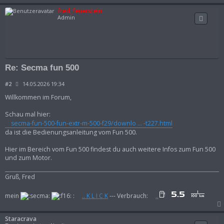
fred_feuerstein
Admin
Re: Secma fun 500
B
#2
14.05.2026 19:34
e
i
Willkommen im Forum,
t
r
Schau mal hier:
a
g
secma-fun-500-fun-extr-m-500-f29/downlo ... -t227.html
da ist die Bedienungsanleitung vom Fun 500.
Hier im Bereich vom Fun 500 findest du auch weitere Infos zum Fun 500
und zum Motor.
Gruß, Fred
mein
:
.. K L I C K
--- Verbrauch:
..
Staracrava