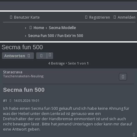
Benutzer Karte
Benutzer Karte
Registrieren
Registrieren
Anmelden
Anmelden
Portal
Home
Secma Modelle
Home
Secma Modelle
Portal
Secma Fun 500 / Fun Extr'm 500
Secma Fun 500 / Fun Extr'm 500
Secma fun 500
Antworten
4 Beiträge • Seite
1
von
1
Staracrava
Taschenraketen-Neuling
Secma fun 500
B
#1
14.05.2026 19:01
e
i
Ich habe einen Secma fun 500 gekauft und ich habe keine Ahnung für
t
was der Hebel unter dem Lenkrad ist genauso wie ein
r
Drehschalter der vor der Handbremse einmontiert ist und sich auch
a
nicht bewegen lässt . Bitte hat jemand Unterlagen oder kann mir darauf
g
eine Antwort geben.