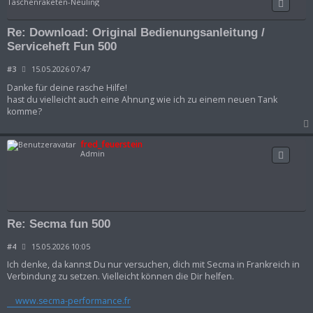
Taschenraketen-Neuling
Re: Download: Original Bedienungsanleitung /
Serviceheft Fun 500
B
#3
15.05.2026 07:47
e
i
Danke für deine rasche Hilfe!
t
hast du vielleicht auch eine Ahnung wie ich zu einem neuen Tank
r
komme?
a
g
fred_feuerstein
Admin
Re: Secma fun 500
B
#4
15.05.2026 10:05
e
i
Ich denke, da kannst Du nur versuchen, dich mit Secma in Frankreich in
t
Verbindung zu setzen. Vielleicht können die Dir helfen.
r
a
g
www.secma-performance.fr