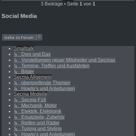
3 Beiträge • Seite
1
von
1
Social Media
Gehe zu Forum
Smalltalk
↳ Dies und Das
↳ Vorstellungen neuer Mitglieder und Secmas
↳ Termine, Treffen und Ausfahrten
↳ Bilder
Secma Allgemein
↳ übergreifende Themen
↳ Howto's und Anleitungen
Secma Modelle
↳ Secma F16
↳ Mechanik, Motor
↳ Elektrik, Elektronik
↳ Ersatzteile, Zubehör
↳ Reifen und Räder
↳ Tuning und Styling
↳ Howto's und Anleitungen