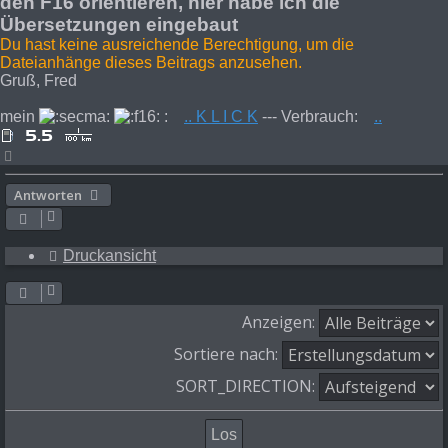
den F16 orientieren, hier habe ich die
Übersetzungen eingebaut
Du hast keine ausreichende Berechtigung, um die
Dateianhänge dieses Beitrags anzusehen.
Gruß, Fred
mein
:
.. K L I C K
--- Verbrauch:
..
Nach
oben
Antworten
Druckansicht
Anzeigen:
Sortiere nach:
SORT_DIRECTION: