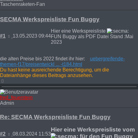
Taschenraketen-Fan
SECMA Werkspreisliste Fun Buggy
Hier eine Werkspreisliste
Beitrag
#1
13.05.2023 09:44
FUN Buggy als PDF Datei Stand :Mai
2023
die alten Preise bis 2022 findet ihr hier:
uebergreifende-
themen-f17/preisentwickl ... -t184.html
Du hast keine ausreichende Berechtigung, um die
Dateianhänge dieses Beitrags anzusehen.
Nach
oben
fred_feuerstein
Admin
Re: SECMA Werkspreisliste Fun Buggy
Hier eine Werkspreisliste vom
Beitrag
#2
08.03.2024 11:53
für den Fun Buggy