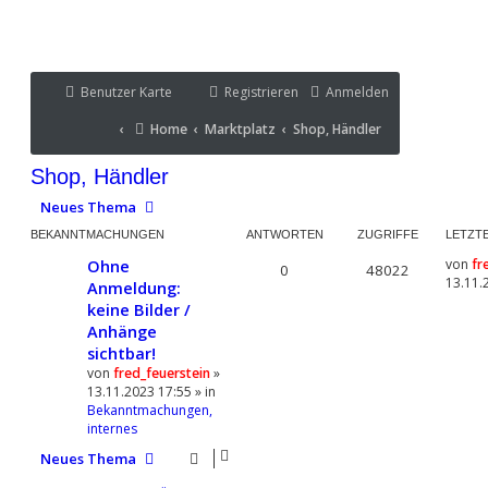
Benutzer Karte
Benutzer Karte
Registrieren
Anmelden
Portal
Home
Marktplatz
Shop, Händler
Home
Marktplatz
Shop, Händler
Portal
Shop, Händler
Neues Thema
BEKANNTMACHUNGEN
ANTWORTEN
ZUGRIFFE
LETZT
Ohne
von
fr
0
48022
13.11.
Anmeldung:
keine Bilder /
Anhänge
sichtbar!
von
fred_feuerstein
»
13.11.2023 17:55 » in
Bekanntmachungen,
internes
Neues Thema