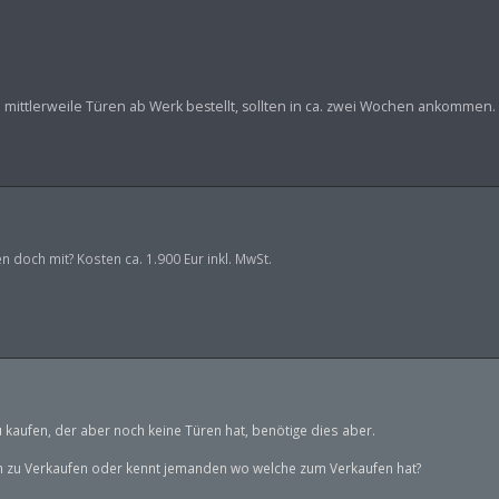
mittlerweile Türen ab Werk bestellt, sollten in ca. zwei Wochen ankommen.
n doch mit? Kosten ca. 1.900 Eur inkl. MwSt.
 kaufen, der aber noch keine Türen hat, benötige dies aber.
en zu Verkaufen oder kennt jemanden wo welche zum Verkaufen hat?