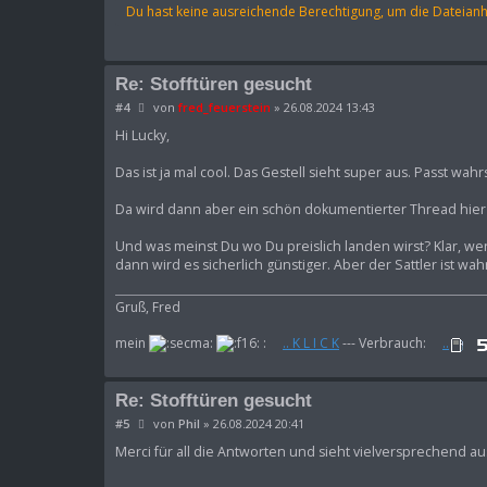
Du hast keine ausreichende Berechtigung, um die Dateian
Re: Stofftüren gesucht
B
#4
von
fred_feuerstein
»
26.08.2024 13:43
e
i
Hi Lucky,
t
r
Das ist ja mal cool. Das Gestell sieht super aus. Passt wa
a
g
Da wird dann aber ein schön dokumentierter Thread hier 
Und was meinst Du wo Du preislich landen wirst? Klar, we
dann wird es sicherlich günstiger. Aber der Sattler ist wah
Gruß, Fred
mein
:
.. K L I C K
--- Verbrauch:
..
Re: Stofftüren gesucht
B
#5
von
Phil
»
26.08.2024 20:41
e
i
Merci für all die Antworten und sieht vielversprechend au
t
r