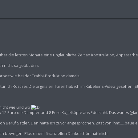
über die letzten Monate eine unglaubliche Zeit an Konstruktion, Anpassarbe
h nicht so geübt drin.
rbeit wie bei der Trabbi-Produktion damals.
 natürlich Rostfrei. Die orginalen Türen hab ich im Kabeleins-Video gesehen (S
 nicht wie und wo
u 12 Euro die Dämpfer und 8 Euro Kugelköpfe aus Edelstahl. Das war es (glau
n Beruf Sattler. Den hatte ich zuvor angesprochen. Zitat von ihm:.....baue 
en bewegen. Plus einem finanziellen Dankeschön natürlich!