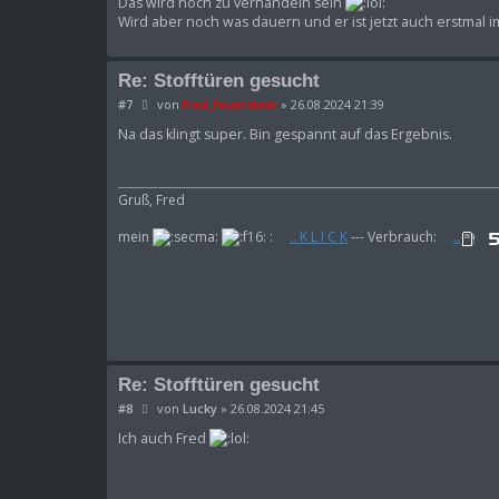
Das wird noch zu verhandeln sein
Wird aber noch was dauern und er ist jetzt auch erstmal i
Re: Stofftüren gesucht
B
#7
von
fred_feuerstein
»
26.08.2024 21:39
e
i
Na das klingt super. Bin gespannt auf das Ergebnis.
t
r
a
g
Gruß, Fred
mein
:
.. K L I C K
--- Verbrauch:
..
Re: Stofftüren gesucht
B
#8
von
Lucky
»
26.08.2024 21:45
e
i
Ich auch Fred
t
r
a
g