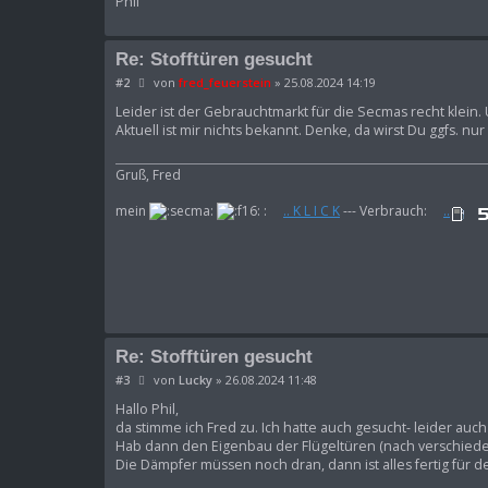
Phil
Re: Stofftüren gesucht
B
#2
von
fred_feuerstein
»
25.08.2024 14:19
e
i
Leider ist der Gebrauchtmarkt für die Secmas recht klein.
t
Aktuell ist mir nichts bekannt. Denke, da wirst Du ggfs. n
r
a
g
Gruß, Fred
mein
:
.. K L I C K
--- Verbrauch:
..
Re: Stofftüren gesucht
B
#3
von
Lucky
»
26.08.2024 11:48
e
i
Hallo Phil,
t
da stimme ich Fred zu. Ich hatte auch gesucht- leider au
r
Hab dann den Eigenbau der Flügeltüren (nach verschiede
a
Die Dämpfer müssen noch dran, dann ist alles fertig für d
g