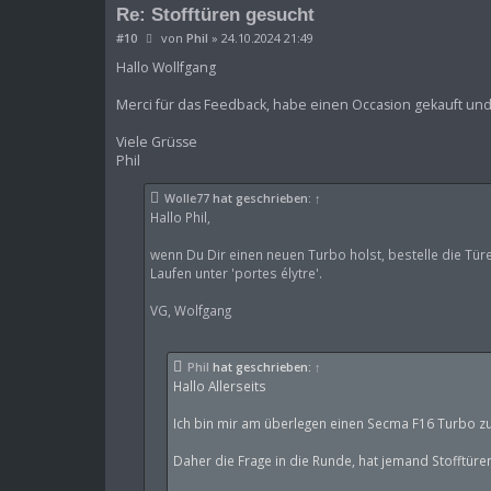
Re: Stofftüren gesucht
B
#10
von
Phil
»
24.10.2024 21:49
e
i
Hallo Wollfgang
t
r
Merci für das Feedback, habe einen Occasion gekauft und 
a
g
Viele Grüsse
Phil
Wolle77
hat geschrieben:
↑
Hallo Phil,
wenn Du Dir einen neuen Turbo holst, bestelle die Türe
Laufen unter 'portes élytre'.
VG, Wolfgang
Phil
hat geschrieben:
↑
Hallo Allerseits
Ich bin mir am überlegen einen Secma F16 Turbo zu
Daher die Frage in die Runde, hat jemand Stofftür