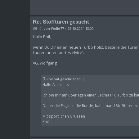
Re: Stofftüren gesucht
B
#9
von
Wolle77
»
22.10.2024 13:00
e
i
Hallo Phil,
t
r
wenn Du Dir einen neuen Turbo holst, bestelle die Türen d
a
Laufen unter 'portes élytre'.
g
VG, Wolfgang
Phil
hat geschrieben:
↑
Hallo Allerseits
Ich bin mir am überlegen einen Secma F16 Turbo zu kau
Daher die Frage in die Runde, hat jemand Stofftüren 
Mit sportlichen Grüssen
Phil