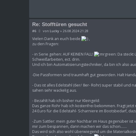
a
g
Re: Stofftüren gesucht
B
#6
von
Lucky
»
26.08.2024 21:28
e
i
Vielen Dank an euch beide
,
t
zu den Fragen:
r
a
- in Serie gehen: AUF KEINEN FALL!
Da steckt 
g
Schweißarbeiten, ect. drin.
Und ich bin Automatisierungstechniker, da bin ich also auc
-Die Passformen sind traumhaft gut geworden. Halt Handa
- Das ist alles Edelstahl (6er/ 8er- Rohr) super stabil und
sahen sehr wackelig aus.
- Bezahlt hab ich bisher nur Kleingeld:
Das ganze Rohr hab ich kostenfrei bekommen. Fragt jetzt
24 Euro für die Edelstahl- Scharniere im Bootsbedarf, daz
-Zum Sattler: mein guter Nachbar im Haus gegenüber ist vo
mir zum bespannen, dann machen wir das schon.......
Das wird sich also wohl überwiegend um die Materialkost