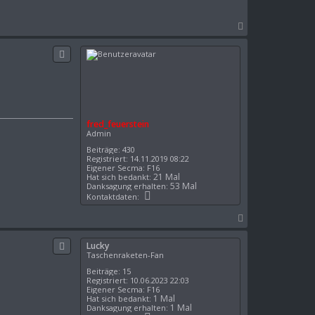
N
a
c
h
o
b
e
n
fred_feuerstein
Admin
Beiträge:
430
Registriert:
14.11.2019 08:22
Eigener Secma:
F16
21 Mal
Hat sich bedankt:
53 Mal
Danksagung erhalten:
K
Kontaktdaten:
o
n
N
t
a
a
k
c
Lucky
t
h
Taschenraketen-Fan
d
o
a
Beiträge:
15
t
b
Registriert:
10.06.2023 22:03
e
e
Eigener Secma:
F16
n
1 Mal
Hat sich bedankt:
n
v
1 Mal
Danksagung erhalten:
o