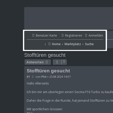
Benutzer Karte
Benutzer Karte
Registrieren
Anmelden
Portal
Home
Marktplatz
Suche
Home
Marktplatz
Suche
Portal
Stofftüren gesucht
Antworten
Stofftüren gesucht
B
#1
von
Phil
»
25.08.2024 14:07
e
i
Hallo Allerseits
t
r
Ich bin mir am überlegen einen Secma F16 Turbo zu kaufe
a
g
Daher die Frage in die Runde, hat jemand Stofftüren zu
Mit sportlichen Grüssen