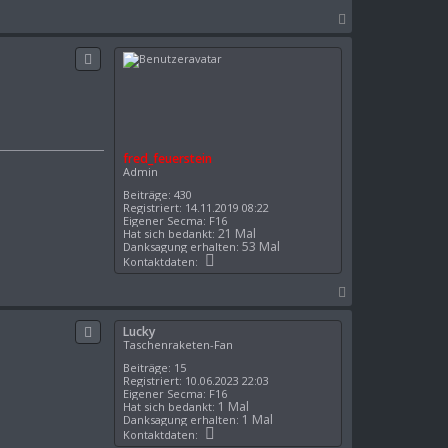
t
d
N
a
a
t
e
c
n
h
v
o
o
b
n
P
e
h
n
i
l
fred_feuerstein
Admin
Beiträge:
430
Registriert:
14.11.2019 08:22
Eigener Secma:
F16
21 Mal
Hat sich bedankt:
53 Mal
Danksagung erhalten:
K
Kontaktdaten:
o
n
N
t
a
a
k
c
Lucky
t
h
Taschenraketen-Fan
d
o
a
Beiträge:
15
t
b
Registriert:
10.06.2023 22:03
e
e
Eigener Secma:
F16
n
1 Mal
Hat sich bedankt:
n
v
1 Mal
Danksagung erhalten:
o
K
Kontaktdaten:
n
o