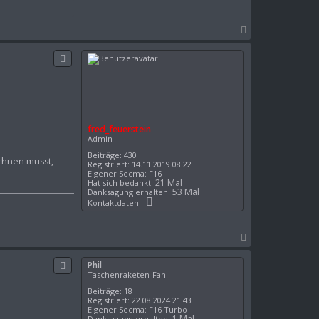
f
n
r
t
e
a
N
d
k
_
a
t
f
d
c
e
a
h
u
t
o
e
e
r
b
n
s
v
e
t
o
n
e
n
i
L
fred_feuerstein
n
u
Admin
c
k
Beiträge:
430
echnen musst,
y
Registriert:
14.11.2019 08:22
Eigener Secma:
F16
21 Mal
Hat sich bedankt:
53 Mal
Danksagung erhalten:
K
Kontaktdaten:
o
n
t
N
a
k
a
t
c
d
Phil
h
a
Taschenraketen-Fan
t
o
Beiträge:
18
e
b
Registriert:
22.08.2024 21:43
n
e
Eigener Secma:
F16 Turbo
v
1 Mal
Danksagung erhalten: