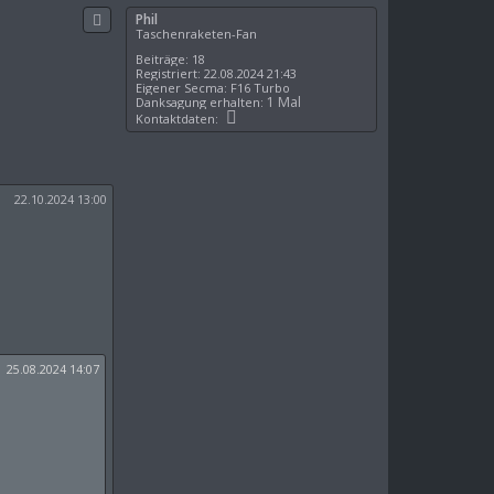
n
c
Phil
W
h
Taschenraketen-Fan
o
o
l
Beiträge:
18
b
l
Registriert:
22.08.2024 21:43
e
e
Eigener Secma:
F16 Turbo
7
1 Mal
Danksagung erhalten:
n
7
K
Kontaktdaten:
o
n
t
a
k
22.10.2024 13:00
t
d
a
t
e
n
v
o
n
P
h
i
25.08.2024 14:07
l