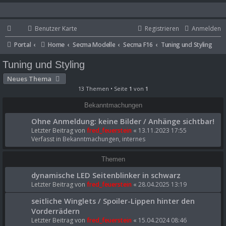
Benutzer Karte
Registrieren
Anmelden
Portal
Home
Secma Modelle
Secma F16
Tuning und Styling
Tuning und Styling
Neues Thema
13 Themen • Seite
1
von
1
Bekanntmachungen
Ohne Anmeldung: keine Bilder / Anhänge sichtbar!
Letzter Beitrag von
fred_feuerstein
«
13.11.2023 17:55
Verfasst in
Bekanntmachungen, internes
Themen
dynamische LED Seitenblinker in schwarz
Letzter Beitrag von
fred_feuerstein
«
28.04.2025 13:19
seitliche Winglets / Spoiler-Lippen hinter den
Vorderrädern
Letzter Beitrag von
fred_feuerstein
«
15.04.2024 08:46