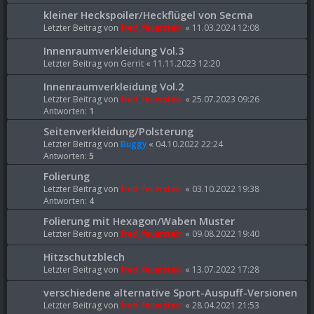
kleiner Heckspoiler/Heckflügel von Secma
Letzter Beitrag von
fred_feuerstein
«
11.03.2024 12:08
Innenraumverkleidung Vol.3
Letzter Beitrag von
Gerrit
«
11.11.2023 12:20
Innenraumverkleidung Vol.2
Letzter Beitrag von
fred_feuerstein
«
25.07.2023 09:26
Antworten:
1
Seitenverkleidung/Polsterung
Letzter Beitrag von
Buggy
«
04.10.2022 22:24
Antworten:
5
Folierung
Letzter Beitrag von
fred_feuerstein
«
03.10.2022 19:38
Antworten:
4
Folierung mit Hexagon/Waben Muster
Letzter Beitrag von
fred_feuerstein
«
09.08.2022 19:40
Hitzschutzblech
Letzter Beitrag von
fred_feuerstein
«
13.07.2022 17:28
verschiedene alternative Sport-Auspuff-Versionen
Letzter Beitrag von
fred_feuerstein
«
28.04.2021 21:53