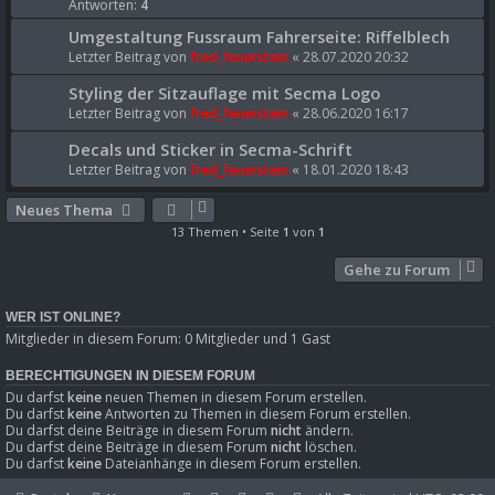
Antworten:
4
Umgestaltung Fussraum Fahrerseite: Riffelblech
Letzter Beitrag von
fred_feuerstein
«
28.07.2020 20:32
Styling der Sitzauflage mit Secma Logo
Letzter Beitrag von
fred_feuerstein
«
28.06.2020 16:17
Decals und Sticker in Secma-Schrift
Letzter Beitrag von
fred_feuerstein
«
18.01.2020 18:43
Neues Thema
13 Themen • Seite
1
von
1
Gehe zu Forum
WER IST ONLINE?
Mitglieder in diesem Forum: 0 Mitglieder und 1 Gast
BERECHTIGUNGEN IN DIESEM FORUM
Du darfst
keine
neuen Themen in diesem Forum erstellen.
Du darfst
keine
Antworten zu Themen in diesem Forum erstellen.
Du darfst deine Beiträge in diesem Forum
nicht
ändern.
Du darfst deine Beiträge in diesem Forum
nicht
löschen.
Du darfst
keine
Dateianhänge in diesem Forum erstellen.