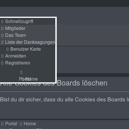
Schnellzugriff
Schnellzugriff
Mitglieder
Mitglieder
Das Team
Das Team
Liste der Danksagungen
Liste der Danksagungen
Benutzer Karte
Benutzer Karte
Anmelden
Anmelden
Registrieren
Registrieren
Portal
Home
Portal
Home
Alle Cookies des Boards löschen
Bist du dir sicher, dass du alle Cookies des Boards
Portal
Home