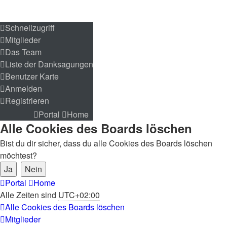
Schnellzugriff
Schnellzugriff
Mitglieder
Mitglieder
Das Team
Das Team
Liste der Danksagungen
Liste der Danksagungen
Benutzer Karte
Benutzer Karte
Anmelden
Anmelden
Registrieren
Registrieren
Portal
Home
Portal
Home
Alle Cookies des Boards löschen
Bist du dir sicher, dass du alle Cookies des Boards löschen
möchtest?
Portal
Home
Alle Zeiten sind
UTC+02:00
Alle Cookies des Boards löschen
Mitglieder