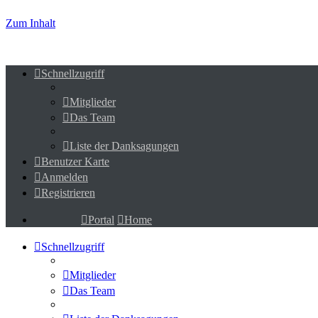
Zum Inhalt
Schnellzugriff
Mitglieder
Das Team
Liste der Danksagungen
Benutzer Karte
Anmelden
Registrieren
Portal
Home
Schnellzugriff
Mitglieder
Das Team