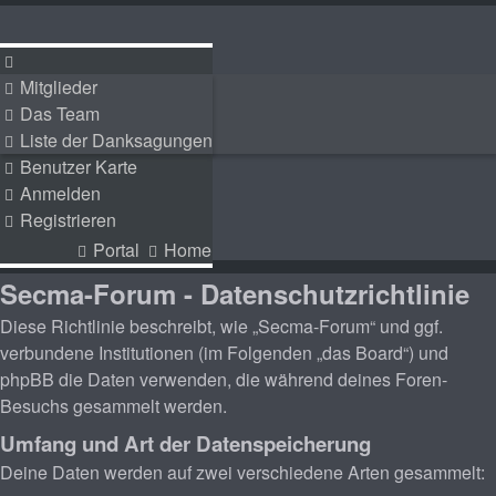
Mitglieder
Mitglieder
Das Team
Das Team
Liste der Danksagungen
Liste der Danksagungen
Benutzer Karte
Benutzer Karte
Anmelden
Anmelden
Registrieren
Registrieren
Portal
Home
Portal
Home
Secma-Forum - Datenschutzrichtlinie
Diese Richtlinie beschreibt, wie „Secma-Forum“ und ggf.
verbundene Institutionen (im Folgenden „das Board“) und
phpBB die Daten verwenden, die während deines Foren-
Besuchs gesammelt werden.
Umfang und Art der Datenspeicherung
Deine Daten werden auf zwei verschiedene Arten gesammelt: