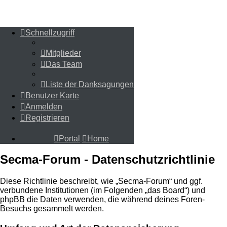
Schnellzugriff
Schnellzugriff
Mitglieder
Mitglieder
Das Team
Das Team
Liste der Danksagungen
Liste der Danksagungen
Benutzer Karte
Benutzer Karte
Anmelden
Anmelden
Registrieren
Registrieren
Portal
Home
Portal
Home
Secma-Forum - Datenschutzrichtlinie
Diese Richtlinie beschreibt, wie „Secma-Forum“ und ggf.
verbundene Institutionen (im Folgenden „das Board“) und
phpBB die Daten verwenden, die während deines Foren-
Besuchs gesammelt werden.