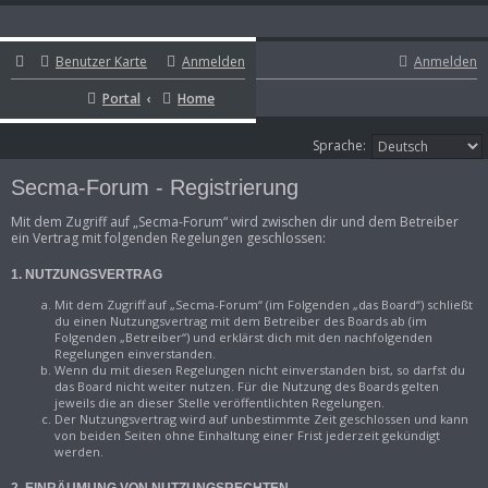
Benutzer Karte
Benutzer Karte
Anmelden
Anmelden
Portal
Home
Portal
Home
Sprache:
Secma-Forum - Registrierung
Mit dem Zugriff auf „Secma-Forum“ wird zwischen dir und dem Betreiber
ein Vertrag mit folgenden Regelungen geschlossen:
1. NUTZUNGSVERTRAG
Mit dem Zugriff auf „Secma-Forum“ (im Folgenden „das Board“) schließt
du einen Nutzungsvertrag mit dem Betreiber des Boards ab (im
Folgenden „Betreiber“) und erklärst dich mit den nachfolgenden
Regelungen einverstanden.
Wenn du mit diesen Regelungen nicht einverstanden bist, so darfst du
das Board nicht weiter nutzen. Für die Nutzung des Boards gelten
jeweils die an dieser Stelle veröffentlichten Regelungen.
Der Nutzungsvertrag wird auf unbestimmte Zeit geschlossen und kann
von beiden Seiten ohne Einhaltung einer Frist jederzeit gekündigt
werden.