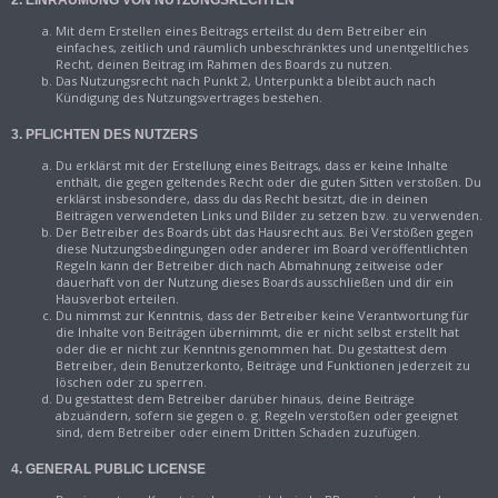
2. EINRÄUMUNG VON NUTZUNGSRECHTEN
Mit dem Erstellen eines Beitrags erteilst du dem Betreiber ein
einfaches, zeitlich und räumlich unbeschränktes und unentgeltliches
Recht, deinen Beitrag im Rahmen des Boards zu nutzen.
Das Nutzungsrecht nach Punkt 2, Unterpunkt a bleibt auch nach
Kündigung des Nutzungsvertrages bestehen.
3. PFLICHTEN DES NUTZERS
Du erklärst mit der Erstellung eines Beitrags, dass er keine Inhalte
enthält, die gegen geltendes Recht oder die guten Sitten verstoßen. Du
erklärst insbesondere, dass du das Recht besitzt, die in deinen
Beiträgen verwendeten Links und Bilder zu setzen bzw. zu verwenden.
Der Betreiber des Boards übt das Hausrecht aus. Bei Verstößen gegen
diese Nutzungsbedingungen oder anderer im Board veröffentlichten
Regeln kann der Betreiber dich nach Abmahnung zeitweise oder
dauerhaft von der Nutzung dieses Boards ausschließen und dir ein
Hausverbot erteilen.
Du nimmst zur Kenntnis, dass der Betreiber keine Verantwortung für
die Inhalte von Beiträgen übernimmt, die er nicht selbst erstellt hat
oder die er nicht zur Kenntnis genommen hat. Du gestattest dem
Betreiber, dein Benutzerkonto, Beiträge und Funktionen jederzeit zu
löschen oder zu sperren.
Du gestattest dem Betreiber darüber hinaus, deine Beiträge
abzuändern, sofern sie gegen o. g. Regeln verstoßen oder geeignet
sind, dem Betreiber oder einem Dritten Schaden zuzufügen.
4. GENERAL PUBLIC LICENSE