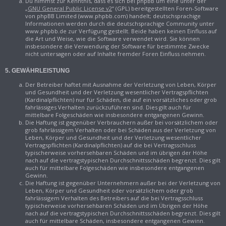
Du nimmst zur Kenntnis, dass es sich bei phpBB um eine unter der
„
GNU General Public License v2
“ (GPL) bereitgestellten Foren-Software
von phpBB Limited (www.phpbb.com) handelt; deutschsprachige
Informationen werden durch die deutschsprachige Community unter
www.phpbb.de zur Verfügung gestellt. Beide haben keinen Einfluss auf
die Art und Weise, wie die Software verwendet wird. Sie können
insbesondere die Verwendung der Software für bestimmte Zwecke
nicht untersagen oder auf Inhalte fremder Foren Einfluss nehmen.
5. GEWÄHRLEISTUNG
Der Betreiber haftet mit Ausnahme der Verletzung von Leben, Körper
und Gesundheit und der Verletzung wesentlicher Vertragspflichten
(Kardinalpflichten) nur für Schäden, die auf ein vorsätzliches oder grob
fahrlässiges Verhalten zurückzuführen sind. Dies gilt auch für
mittelbare Folgeschäden wie insbesondere entgangenen Gewinn.
Die Haftung ist gegenüber Verbrauchern außer bei vorsätzlichem oder
grob fahrlässigem Verhalten oder bei Schäden aus der Verletzung von
Leben, Körper und Gesundheit und der Verletzung wesentlicher
Vertragspflichten (Kardinalpflichten) auf die bei Vertragsschluss
typischerweise vorhersehbaren Schäden und im übrigen der Höhe
nach auf die vertragstypischen Durchschnittsschäden begrenzt. Dies gilt
auch für mittelbare Folgeschäden wie insbesondere entgangenen
Gewinn.
Die Haftung ist gegenüber Unternehmern außer bei der Verletzung von
Leben, Körper und Gesundheit oder vorsätzlichem oder grob
fahrlässigem Verhalten des Betreibers auf die bei Vertragsschluss
typischerweise vorhersehbaren Schäden und im Übrigen der Höhe
nach auf die vertragstypischen Durchschnittsschäden begrenzt. Dies gilt
auch für mittelbare Schäden, insbesondere entgangenen Gewinn.