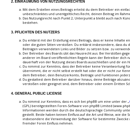
2. EINRÄUMUNG VON NUTZUNGSRECHTEN
Mit dem Erstellen eines Beitrags erteilst du dem Betreiber ein einfac
unbeschränktes und unentgeltliches Recht, deinen Beitrag im Rahm
Das Nutzungsrecht nach Punkt 2, Unterpunkt a bleibt auch nach Kün
bestehen.
3. PFLICHTEN DES NUTZERS
Du erklärst mit der Erstellung eines Beitrags, dass er keine Inhalte e
oder die guten Sitten verstoßen. Du erklärst insbesondere, dass du d
Beiträgen verwendeten Links und Bilder zu setzen bzw. zu verwend
Der Betreiber des Boards übt das Hausrecht aus. Bei Verstößen ge
anderer im Board veröffentlichten Regeln kann der Betreiber dich
dauerhaft von der Nutzung dieses Boards ausschließen und dir ein H
Du nimmst zur Kenntnis, dass der Betreiber keine Verantwortung für
übernimmt, die er nicht selbst erstellt hat oder die er nicht zur Ke
dem Betreiber, dein Benutzerkonto, Beiträge und Funktionen jederz
Du gestattest dem Betreiber darüber hinaus, deine Beiträge abzuände
verstoßen oder geeignet sind, dem Betreiber oder einem Dritten S
4. GENERAL PUBLIC LICENSE
Du nimmst zur Kenntnis, dass es sich bei phpBB um eine unter der „
(GPL) bereitgestellten Foren-Software von phpBB Limited (www.php
Informationen werden durch die deutschsprachige Community unt
gestellt. Beide haben keinen Einfluss auf die Art und Weise, wie die
insbesondere die Verwendung der Software für bestimmte Zwecke ni
fremder Foren Einfluss nehmen.