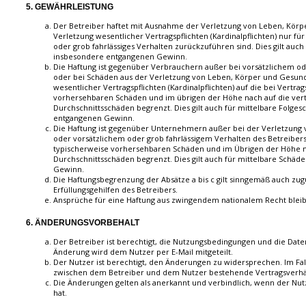
5. GEWÄHRLEISTUNG
Der Betreiber haftet mit Ausnahme der Verletzung von Leben, Kör
Verletzung wesentlicher Vertragspflichten (Kardinalpflichten) nur für
oder grob fahrlässiges Verhalten zurückzuführen sind. Dies gilt auc
insbesondere entgangenen Gewinn.
Die Haftung ist gegenüber Verbrauchern außer bei vorsätzlichem od
oder bei Schäden aus der Verletzung von Leben, Körper und Gesund
wesentlicher Vertragspflichten (Kardinalpflichten) auf die bei Vertra
vorhersehbaren Schäden und im übrigen der Höhe nach auf die vert
Durchschnittsschäden begrenzt. Dies gilt auch für mittelbare Folge
entgangenen Gewinn.
Die Haftung ist gegenüber Unternehmern außer bei der Verletzung
oder vorsätzlichem oder grob fahrlässigem Verhalten des Betreibers 
typischerweise vorhersehbaren Schäden und im Übrigen der Höhe na
Durchschnittsschäden begrenzt. Dies gilt auch für mittelbare Schä
Gewinn.
Die Haftungsbegrenzung der Absätze a bis c gilt sinngemäß auch zug
Erfüllungsgehilfen des Betreibers.
Ansprüche für eine Haftung aus zwingendem nationalem Recht blei
6. ÄNDERUNGSVORBEHALT
Der Betreiber ist berechtigt, die Nutzungsbedingungen und die Daten
Änderung wird dem Nutzer per E-Mail mitgeteilt.
Der Nutzer ist berechtigt, den Änderungen zu widersprechen. Im Fal
zwischen dem Betreiber und dem Nutzer bestehende Vertragsverhält
Die Änderungen gelten als anerkannt und verbindlich, wenn der N
hat.