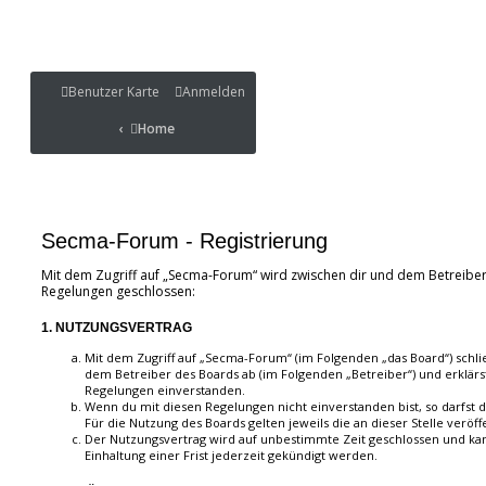
Benutzer Karte
Benutzer Karte
Anmelden
Portal
Home
Home
Portal
Secma-Forum - Registrierung
Mit dem Zugriff auf „Secma-Forum“ wird zwischen dir und dem Betreiber
Regelungen geschlossen:
1. NUTZUNGSVERTRAG
Mit dem Zugriff auf „Secma-Forum“ (im Folgenden „das Board“) schli
dem Betreiber des Boards ab (im Folgenden „Betreiber“) und erklär
Regelungen einverstanden.
Wenn du mit diesen Regelungen nicht einverstanden bist, so darfst d
Für die Nutzung des Boards gelten jeweils die an dieser Stelle veröf
Der Nutzungsvertrag wird auf unbestimmte Zeit geschlossen und ka
Einhaltung einer Frist jederzeit gekündigt werden.