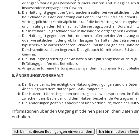
oder grob fahrlässiges Verhalten zurückzuführen sind. Dies gilt auch 
insbesondere entgangenen Gewinn.
Die Haftung ist gegenüber Verbrauchern außer bei vorsätzlichem ode
bei Schäden aus der Verletzung von Leben, Körper und Gesundheit u
Vertragspflichten (Kardinalpflichten) auf die bei Vertragsschluss typ
und im übrigen der Höhe nach auf die vertragstypischen Durchschnitt
für mittelbare Folgeschäden wie insbesondere entgangenen Gewinn.
Die Haftung ist gegenüber Unternehmern außer bei der Verletzung 
oder vorsätzlichem oder grob fahrlässigem Verhalten des Betreibers a
typischerweise vorhersehbaren Schäden und im Übrigen der Höhe nac
Durchschnittsschäden begrenzt. Dies gilt auch für mittelbare Schäd
Gewinn.
Die Haftungsbegrenzung der Absätze a bis c gilt sinngemäß auch zugu
Erfüllungsgehilfen des Betreibers.
Ansprüche für eine Haftung aus zwingendem nationalem Recht bleib
6. ÄNDERUNGSVORBEHALT
Der Betreiber ist berechtigt, die Nutzungsbedingungen und die Datens
Änderung wird dem Nutzer per E-Mail mitgeteilt.
Der Nutzer ist berechtigt, den Änderungen zu widersprechen. Im Falle
zwischen dem Betreiber und dem Nutzer bestehende Vertragsverhältn
Die Änderungen gelten als anerkannt und verbindlich, wenn der Nut
Informationen über den Umgang mit deinen persönlichen Daten sind
enthalten.