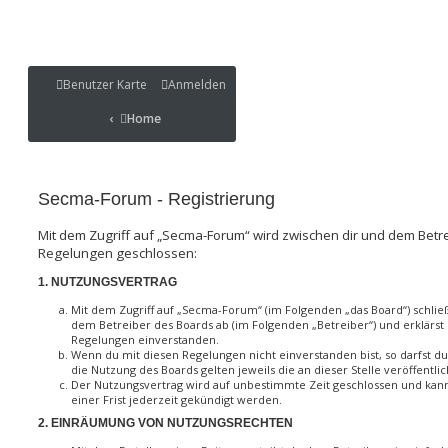
Benutzer Karte
Benutzer Karte
Anmelden
Portal
Home
Home
Portal
Secma-Forum - Registrierung
Mit dem Zugriff auf „Secma-Forum“ wird zwischen dir und dem Betre
Regelungen geschlossen:
1. NUTZUNGSVERTRAG
Mit dem Zugriff auf „Secma-Forum“ (im Folgenden „das Board“) schlie
dem Betreiber des Boards ab (im Folgenden „Betreiber“) und erklärst
Regelungen einverstanden.
Wenn du mit diesen Regelungen nicht einverstanden bist, so darfst du
die Nutzung des Boards gelten jeweils die an dieser Stelle veröffentl
Der Nutzungsvertrag wird auf unbestimmte Zeit geschlossen und kann
einer Frist jederzeit gekündigt werden.
2. EINRÄUMUNG VON NUTZUNGSRECHTEN