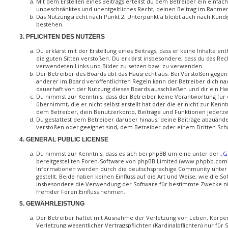
Mit dem Erstellen eines Beitrags erteilst du dem Betreiber ein einfach
unbeschränktes und unentgeltliches Recht, deinen Beitrag im Rahmen
Das Nutzungsrecht nach Punkt 2, Unterpunkt a bleibt auch nach Künd
bestehen.
3. PFLICHTEN DES NUTZERS
Du erklärst mit der Erstellung eines Beitrags, dass er keine Inhalte en
die guten Sitten verstoßen. Du erklärst insbesondere, dass du das Rech
verwendeten Links und Bilder zu setzen bzw. zu verwenden.
Der Betreiber des Boards übt das Hausrecht aus. Bei Verstößen geg
anderer im Board veröffentlichten Regeln kann der Betreiber dich 
dauerhaft von der Nutzung dieses Boards ausschließen und dir ein Ha
Du nimmst zur Kenntnis, dass der Betreiber keine Verantwortung für d
übernimmt, die er nicht selbst erstellt hat oder die er nicht zur Ken
dem Betreiber, dein Benutzerkonto, Beiträge und Funktionen jederzei
Du gestattest dem Betreiber darüber hinaus, deine Beiträge abzuänder
verstoßen oder geeignet sind, dem Betreiber oder einem Dritten Sc
4. GENERAL PUBLIC LICENSE
Du nimmst zur Kenntnis, dass es sich bei phpBB um eine unter der „
G
bereitgestellten Foren-Software von phpBB Limited (www.phpbb.com)
Informationen werden durch die deutschsprachige Community unte
gestellt. Beide haben keinen Einfluss auf die Art und Weise, wie die 
insbesondere die Verwendung der Software für bestimmte Zwecke nic
fremder Foren Einfluss nehmen.
5. GEWÄHRLEISTUNG
Der Betreiber haftet mit Ausnahme der Verletzung von Leben, Körpe
Verletzung wesentlicher Vertragspflichten (Kardinalpflichten) nur für 