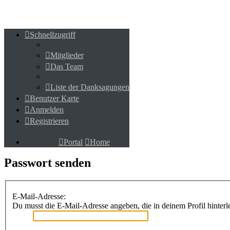
Schnellzugriff
Schnellzugriff
Mitglieder
Mitglieder
Das Team
Das Team
Liste der Danksagungen
Liste der Danksagungen
Benutzer Karte
Benutzer Karte
Anmelden
Anmelden
Registrieren
Registrieren
Portal
Home
Portal
Home
Passwort senden
E-Mail-Adresse:
Du musst die E-Mail-Adresse angeben, die in deinem Profil hinterle