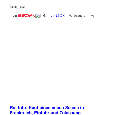
g
Gruß, Fred
mein
:
.. K L I C K
--- Verbrauch:
..
Re: Info: Kauf eines neuen Secma in
Frankreich, Einfuhr und Zulassung