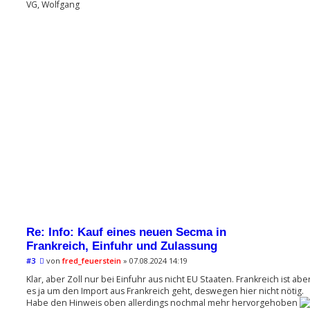
VG, Wolfgang
Re: Info: Kauf eines neuen Secma in
Frankreich, Einfuhr und Zulassung
B
#3
von
fred_feuerstein
»
07.08.2024 14:19
e
i
Klar, aber Zoll nur bei Einfuhr aus nicht EU Staaten. Frankreich ist ab
t
es ja um den Import aus Frankreich geht, deswegen hier nicht nötig.
r
Habe den Hinweis oben allerdings nochmal mehr hervorgehoben
a