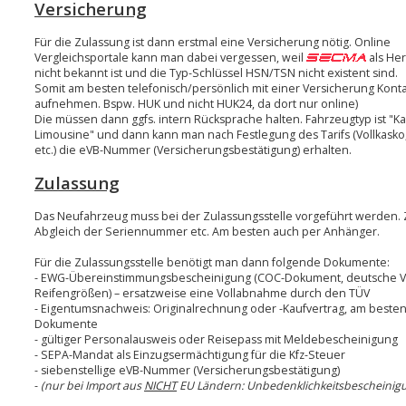
Versicherung
Für die Zulassung ist dann erstmal eine Versicherung nötig. Online
Vergleichsportale kann man dabei vergessen, weil
als Her
nicht bekannt ist und die Typ-Schlüssel HSN/TSN nicht existent sind.
Somit am besten telefonisch/persönlich mit einer Versicherung Konta
aufnehmen. Bspw. HUK und nicht HUK24, da dort nur online)
Die müssen dann ggfs. intern Rücksprache halten. Fahrzeugtyp ist "Ka
Limousine" und dann kann man nach Festlegung des Tarifs (Vollkasko, 
etc.) die eVB-Nummer (Versicherungsbestätigung) erhalten.
Zulassung
Das Neufahrzeug muss bei der Zulassungsstelle vorgeführt werden.
Abgleich der Seriennummer etc. Am besten auch per Anhänger.
Für die Zulassungsstelle benötigt man dann folgende Dokumente:
- EWG-Übereinstimmungsbescheinigung (COC-Dokument, deutsche Ver
Reifengrößen) – ersatzweise eine Vollabnahme durch den TÜV
- Eigentumsnachweis: Originalrechnung oder -Kaufvertrag, am beste
Dokumente
- gültiger Personalausweis oder Reisepass mit Meldebescheinigung
- SEPA-Mandat als Einzugsermächtigung für die Kfz-Steuer
- siebenstellige eVB-Nummer (Versicherungsbestätigung)
-
(nur bei Import aus
NICHT
EU Ländern: Unbedenklichkeitsbescheinigu