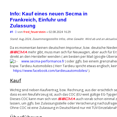
Info: Kauf eines neuen Secma in
Frankreich, Einfuhr und
Zulassung
B
#1
von
fred_feuerstein
»
02.08.2024 16:29
e
i
Stand: Aug.2024, Zusammengestellte Infos, ohne Gewähr. Wird ab und an aktualisie
t
r
Da es momentan keinen deutschen Importeur, bzw. deutsche Nieder
a
mehr gibt, muss man sich für Neuwagen, aber auch für Ers
g
direkt an den Hersteller wenden ( am besten per Mail (google-Überset
-
www.secma-performance.fr
) oder ggfs. bei einem grenznah
bspw. Tardieu Automobiles ( Herr Tardieu spricht etwas englisch, kei
https://www.facebook.com/tardieuautomobiles/
).
Kauf
Wichtig sind neben Kaufvertrag, bzw. Rechnung, aus der ersichtlich s
dass es ein Neufahrzeug ist, auch das COC (EU-weit gültige EG-Typg
Dieses COC kann man sich von
auch vorab schon einmal
lassen, um ggfs. bei Zulassungsstelle oder Versicherung nachzufrage
Ohne COC ist eine Zulassung in Deutschland nur mit TÜV Einzelabna