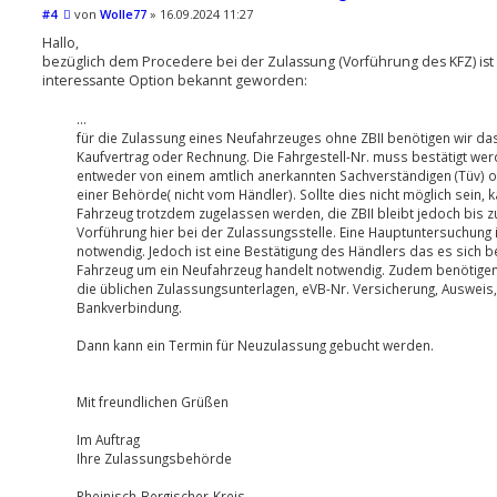
B
#4
von
Wolle77
»
16.09.2024 11:27
e
i
Hallo,
t
bezüglich dem Procedere bei der Zulassung (Vorführung des KFZ) ist
r
interessante Option bekannt geworden:
a
g
...
für die Zulassung eines Neufahrzeuges ohne ZBII benötigen wir d
Kaufvertrag oder Rechnung. Die Fahrgestell-Nr. muss bestätigt wer
entweder von einem amtlich anerkannten Sachverständigen (Tüv) 
einer Behörde( nicht vom Händler). Sollte dies nicht möglich sein, 
Fahrzeug trotzdem zugelassen werden, die ZBII bleibt jedoch bis z
Vorführung hier bei der Zulassungsstelle. Eine Hauptuntersuchung i
notwendig. Jedoch ist eine Bestätigung des Händlers das es sich 
Fahrzeug um ein Neufahrzeug handelt notwendig. Zudem benötigen
die üblichen Zulassungsunterlagen, eVB-Nr. Versicherung, Ausweis,
Bankverbindung.
Dann kann ein Termin für Neuzulassung gebucht werden.
Mit freundlichen Grüßen
Im Auftrag
Ihre Zulassungsbehörde
Rheinisch-Bergischer-Kreis