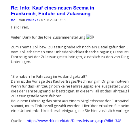
Re: Info: Kauf eines neuen Secma in
Frankreich, Einfuhr und Zulassung
B
#2
von
Wolle77
»
07.08.2024 13:13
e
i
Hallo Fred,
t
r
Vielen Dank für die tolle Zusammenstellung
a
g
Zum Thema Zoll bzw. Zulassung habe ich noch ein Detail gefunden...
Vom Zoll erhält man eine Unbedenklichkeitsbescheinigung. Diese is
Fahrzeug bei der Zulassung mitzubringen, zusätzlich zu den von Dir
Unterlagen.
"Sie haben Ihr Fahrzeug im Ausland gekauft?
Dann ist die Vorlage des Kaufvertrages/Rechnung im Original notwen
Wenn für das Fahrzeug noch keine Fahrzeugpapiere ausgestellt wur
dies der Fahrzeughändler bestätigen. In diesem Fall ist das Fahrzeug 
Zulassungsstelle vorzuführen.
Bei einem Fahrzeug das nicht aus einem Mitgliedsstaat der Europäis
stammt, muss Einfuhrzoll gezahlt werden. Hierüber erhalten Sie beim
eine Unbedenklichkeitsbescheinigung, die Sie hier zusätzlich vorleg
Quelle
https://www.rbk-direkt.de/Dienstleistung.aspx?dlid=348