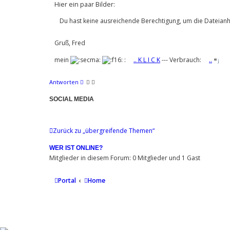
Hier ein paar Bilder:
Du hast keine ausreichende Berechtigung, um die Dateian
Gruß, Fred
mein
:
.. K L I C K
--- Verbrauch:
..
Antworten
SOCIAL MEDIA
Zurück zu „übergreifende Themen“
WER IST ONLINE?
Mitglieder in diesem Forum: 0 Mitglieder und 1 Gast
Portal
Home