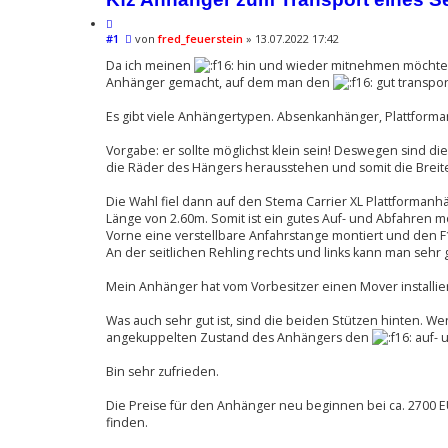
Z
B
#1
i
von
fred_feuerstein
»
13.07.2022 17:42
e
t
i
Da ich meinen
hin und wieder mitnehmen möchte, 
i
t
Anhänger gemacht, auf dem man den
gut transpor
e
r
r
a
Es gibt viele Anhängertypen. Absenkanhänger, Plattforma
g
e
n
Vorgabe: er sollte möglichst klein sein! Deswegen sind 
die Räder des Hängers herausstehen und somit die Breite 
Die Wahl fiel dann auf den Stema Carrier XL Plattforman
Länge von 2.60m. Somit ist ein gutes Auf- und Abfahren mö
Vorne eine verstellbare Anfahrstange montiert und den F16
An der seitlichen Rehling rechts und links kann man sehr 
Mein Anhänger hat vom Vorbesitzer einen Mover install
Was auch sehr gut ist, sind die beiden Stützen hinten. 
angekuppelten Zustand des Anhängers den
auf- u
Bin sehr zufrieden.
Die Preise für den Anhänger neu beginnen bei ca. 2700 E
finden.