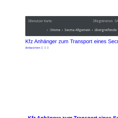
Benutzer Karte
Benutzer Karte
Registrieren
Portal
Home
Secma Allgemein
übergreifende Th
Home
Secma Allgemein
übergreifende
Portal
Kfz Anhänger zum Transport eines Sec
Antworten
Kfz Anhänger zum Transport eines S