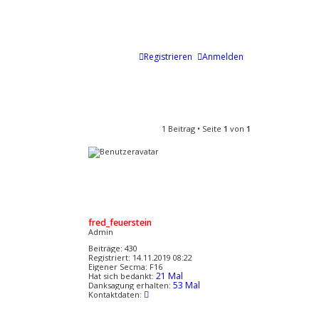
Registrieren
Anmelden
1 Beitrag • Seite
1
von
1
fred_feuerstein
Admin
Beiträge:
430
Registriert:
14.11.2019 08:22
Eigener Secma:
F16
21 Mal
Hat sich bedankt:
53 Mal
Danksagung erhalten:
K
Kontaktdaten:
o
n