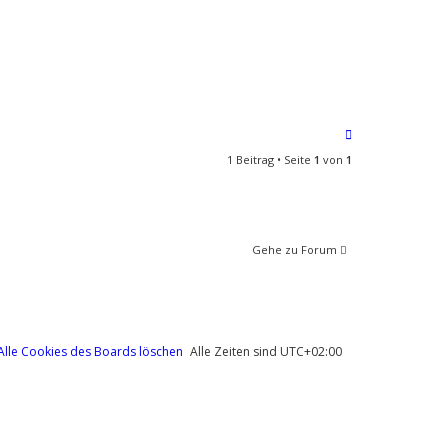
N
a
1 Beitrag • Seite
1
von
1
c
h
o
b
e
Gehe zu Forum
n
Alle Cookies des Boards löschen
Alle Zeiten sind
UTC+02:00