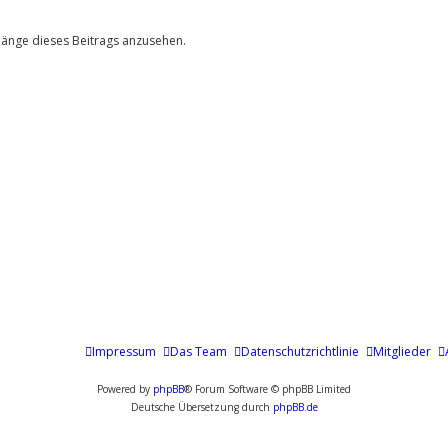
hänge dieses Beitrags anzusehen.
Impressum
Das Team
Datenschutzrichtlinie
Mitglieder
Powered by
phpBB
® Forum Software © phpBB Limited
Deutsche Übersetzung durch
phpBB.de