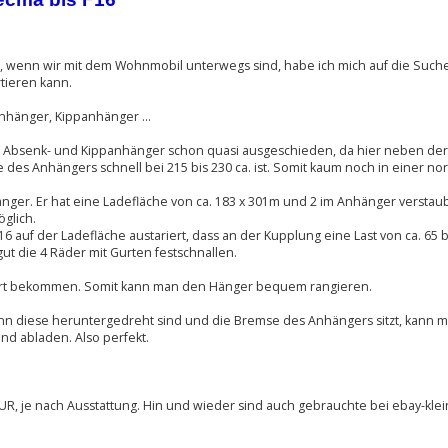
wenn wir mit dem Wohnmobil unterwegs sind, habe ich mich auf die Such
tieren kann.
nhänger, Kippanhänger ...
die Absenk- und Kippanhänger schon quasi ausgeschieden, da hier neben de
des Anhängers schnell bei 215 bis 230 ca. ist. Somit kaum noch in einer no
hänger. Er hat eine Ladefläche von ca. 183 x 301m und 2 im Anhänger versta
glich.
 auf der Ladefläche austariert, dass an der Kupplung eine Last von ca. 65 bi
gut die 4 Räder mit Gurten festschnallen.
iert bekommen. Somit kann man den Hänger bequem rangieren.
Wenn diese heruntergedreht sind und die Bremse des Anhängers sitzt, kann m
nd abladen. Also perfekt.
UR, je nach Ausstattung. Hin und wieder sind auch gebrauchte bei ebay-kle