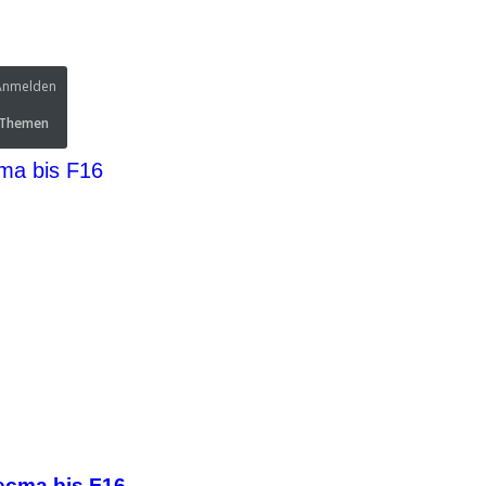
Anmelden
emen
 Themen
ma bis F16
ecma bis F16