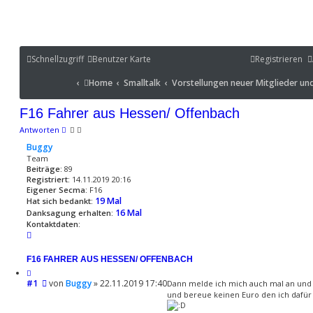
Schnellzugriff
Schnellzugriff
Benutzer Karte
Benutzer Karte
Registrieren
Portal
Home
Smalltalk
Vorstellungen neuer Mitglieder und S
Home
Smalltalk
Vorstellungen neuer Mitglieder u
Portal
F16 Fahrer aus Hessen/ Offenbach
Antworten
Buggy
Team
Beiträge:
89
Registriert:
14.11.2019 20:16
Eigener Secma:
F16
19 Mal
Hat sich bedankt:
16 Mal
Danksagung erhalten:
Kontaktdaten:
K
o
n
F16 FAHRER AUS HESSEN/ OFFENBACH
t
Z
a
B
#1
i
von
Buggy
»
22.11.2019 17:40
Dann melde ich mich auch mal an und s
e
k
t
und bereue keinen Euro den ich dafü
i
i
t