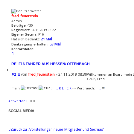
t
e
d
r
r
a
a
e
t
g
n
fred_feuerstein
e
Admin
n
Beiträge:
430
v
Registriert:
14.11.2019 08:22
o
Eigener Secma:
F16
n
21 Mal
Hat sich bedankt:
B
53 Mal
Danksagung erhalten:
u
Kontaktdaten:
g
K
g
o
y
n
RE: F16 FAHRER AUS HESSEN/ OFFENBACH
t
Z
a
B
#2
i
von
fred_feuerstein
»
24.11.2019 08:39
Willkommen an Board mein L
e
k
t
Gruß, Fred
i
i
t
t
e
mein
:
.. K L I C K
--- Verbrauch:
..
d
r
r
a
a
e
t
g
n
Antworten
e
n
SOCIAL MEDIA
v
o
n
Zurück zu „Vorstellungen neuer Mitglieder und Secmas“
f