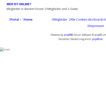
r
e
WER IST ONLINE?
d
Mitglieder in diesem Forum: 0 Mitglieder und 2 Gäste
_
f
Portal
Home
Mitglieder
Alle Cookies des Boards l
e
u
Impressum
e
r
Powered by
phpBB
® Forum Software © phpBB Lim
s
Deutsche Übersetzung durch
phpBB.de
t
e
i
n