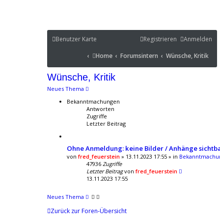
Benutzer Karte
Benutzer Karte
Registrieren
Anmelden
Portal
Home
Forumsintern
Wünsche, Kritik
Home
Forumsintern
Wünsche, Kritik
Portal
Wünsche, Kritik
Neues Thema
Bekanntmachungen
Antworten
Zugriffe
Letzter Beitrag
Ohne Anmeldung: keine Bilder / Anhänge sichtba
von
fred_feuerstein
» 13.11.2023 17:55 » in
Bekanntmachun
47936
Zugriffe
Letzter Beitrag
von
fred_feuerstein
13.11.2023 17:55
Neues Thema
Zurück zur Foren-Übersicht