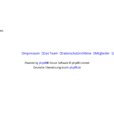
en.
Impressum
Das Team
Datenschutzrichtlinie
Mitglieder
Powered by
phpBB
® Forum Software © phpBB Limited
Deutsche Übersetzung durch
phpBB.de