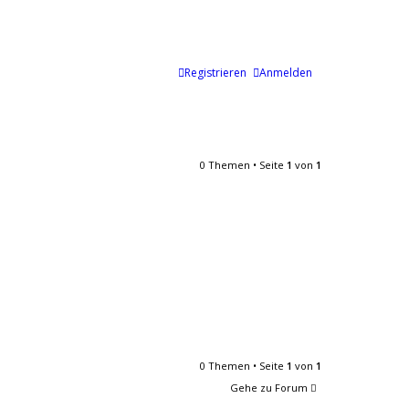
Registrieren
Anmelden
0 Themen • Seite
1
von
1
0 Themen • Seite
1
von
1
Gehe zu Forum