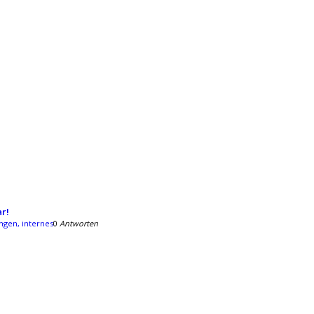
r!
gen, internes
0
Antworten